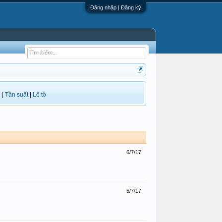
Đăng nhập | Đăng ký
i
|
Tần suất
|
Lô tô
6/7/17
5/7/17