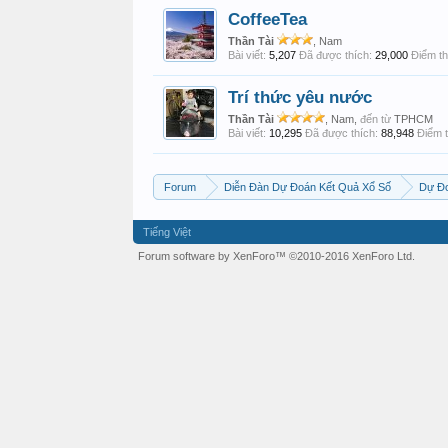
CoffeeTea
Thần Tài
, Nam
Bài viết:
5,207
Đã được thích:
29,000
Điểm th
Trí thức yêu nước
Thần Tài
, Nam,
đến từ
TPHCM
Bài viết:
10,295
Đã được thích:
88,948
Điểm t
Forum
Diễn Đàn Dự Đoán Kết Quả Xổ Số
Dự Đ
Tiếng Việt
Forum software by XenForo™
©2010-2016 XenForo Ltd.