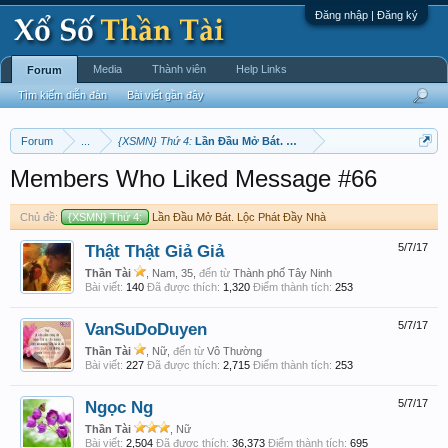
Đăng nhập | Đăng ký
Media
Thành viên
Help Links
Forum
Tìm kiếm diễn đàn
Bài viết gần đây
Forum
...
{XSMN} Thứ 4:
Lần Đầu Mở Bát. Lộc Phát Đầy Nhà
Members Who Liked Message #66
Chủ đề:
{XSMN} Thứ 4:
Lần Đầu Mở Bát. Lộc Phát Đầy Nhà
Thật Thật Giả Giả
5/7/17
Thần Tài
, Nam, 35,
đến từ
Thành phố Tây Ninh
Bài viết:
140
Đã được thích:
1,320
Điểm thành tích:
253
VanSuDoDuyen
5/7/17
Thần Tài
, Nữ,
đến từ
Vô Thường
Bài viết:
227
Đã được thích:
2,715
Điểm thành tích:
253
Ngọc Ng
5/7/17
Thần Tài
, Nữ
Bài viết:
2,504
Đã được thích:
36,373
Điểm thành tích:
695