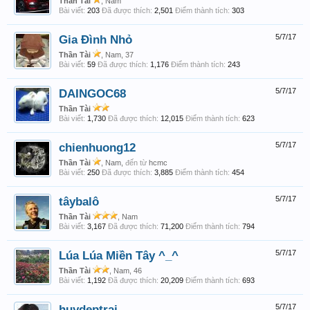
Thần Tài
, Nam
Bài viết:
203
Đã được thích:
2,501
Điểm thành tích:
303
Gia Đình Nhỏ
5/7/17
Thần Tài
, Nam, 37
Bài viết:
59
Đã được thích:
1,176
Điểm thành tích:
243
DAINGOC68
5/7/17
Thần Tài
Bài viết:
1,730
Đã được thích:
12,015
Điểm thành tích:
623
chienhuong12
5/7/17
Thần Tài
, Nam,
đến từ
hcmc
Bài viết:
250
Đã được thích:
3,885
Điểm thành tích:
454
tâybalô
5/7/17
Thần Tài
, Nam
Bài viết:
3,167
Đã được thích:
71,200
Điểm thành tích:
794
Lúa Lúa Miền Tây ^_^
5/7/17
Thần Tài
, Nam, 46
Bài viết:
1,192
Đã được thích:
20,209
Điểm thành tích:
693
huydeptrai
5/7/17