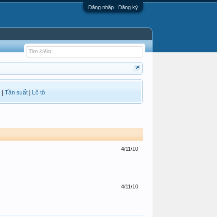
Đăng nhập | Đăng ký
i
|
Tần suất
|
Lô tô
4/11/10
4/11/10