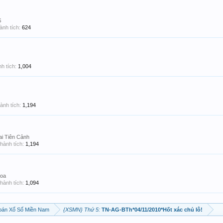
$
ành tích:
624
h tích:
1,004
ành tích:
1,194
ai Tiên Cảnh
hành tích:
1,194
oa
hành tích:
1,094
oán Xổ Số Miền Nam
{XSMN} Thứ 5:
TN-AG-BTh*04/11/2010*Hốt xác chủ lô!