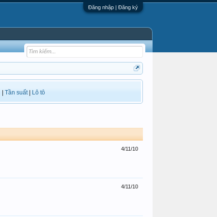
Đăng nhập | Đăng ký
i
|
Tần suất
|
Lô tô
4/11/10
4/11/10