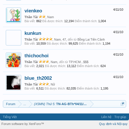
vienkeo
4/11/10
Thần Tài
, Nam
Bài viết:
862
Đã được thích:
12,194
Điểm thành tích:
1,004
kunkun
4/11/10
Thần Tài
, Nam, 47,
đến từ
Bồng Lai Tiên Cảnh
Bài viết:
10,559
Đã được thích:
99,625
Điểm thành tích:
1,194
thichochoi
4/11/10
Thần Tài
, Nam,
đến từ
TP.HCM...$$$
Bài viết:
2,021
Đã được thích:
13,112
Điểm thành tích:
624
blue_th2002
4/11/10
Thần Tài
, Nữ
Bài viết:
6,511
Đã được thích:
82,035
Điểm thành tích:
1,195
Forum
...
{XSMN} Thứ 5:
TN-AG-BTh*04/11/2010*Hốt xác chủ lô!
Tiếng Việt
Liên hệ
Trợ giúp
Forum software by XenForo™
Quy định và Nội quy