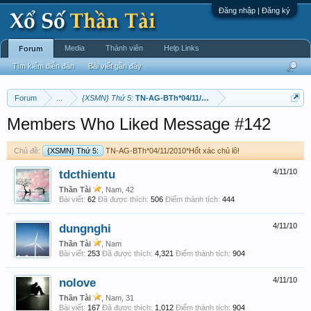
Đăng nhập | Đăng ký
Media
Thành viên
Help Links
Forum
Tìm kiếm diễn đàn
Bài viết gần đây
Forum
...
{XSMN} Thứ 5:
TN-AG-BTh*04/11/2010*Hốt xác chủ lô!
Members Who Liked Message #142
Chủ đề:
{XSMN} Thứ 5:
TN-AG-BTh*04/11/2010*Hốt xác chủ lô!
tdcthientu
4/11/10
Thần Tài
, Nam, 42
Bài viết:
62
Đã được thích:
506
Điểm thành tích:
444
dungnghi
4/11/10
Thần Tài
, Nam
Bài viết:
253
Đã được thích:
4,321
Điểm thành tích:
904
nolove
4/11/10
Thần Tài
, Nam, 31
Bài viết:
167
Đã được thích:
1,012
Điểm thành tích:
904