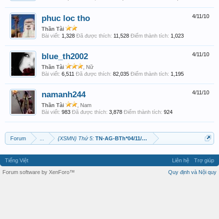
phuc loc tho
4/11/10
Thần Tài
Bài viết:
1,328
Đã được thích:
11,528
Điểm thành tích:
1,023
blue_th2002
4/11/10
Thần Tài
, Nữ
Bài viết:
6,511
Đã được thích:
82,035
Điểm thành tích:
1,195
namanh244
4/11/10
Thần Tài
, Nam
Bài viết:
983
Đã được thích:
3,878
Điểm thành tích:
924
Forum
...
{XSMN} Thứ 5:
TN-AG-BTh*04/11/2010*Hốt xác chủ lô!
Tiếng Việt
Liên hệ
Trợ giúp
Forum software by XenForo™
Quy định và Nội quy