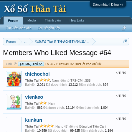
Đăng nhập | Đăng ký
Media
Thành viên
Help Links
Forum
Tìm kiếm diễn đàn
Bài viết gần đây
Forum
...
{XSMN} Thứ 5:
TN-AG-BTh*04/11/2010*Hốt xác chủ lô!
Members Who Liked Message #64
Chủ đề:
{XSMN} Thứ 5:
TN-AG-BTh*04/11/2010*Hốt xác chủ lô!
thichochoi
4/11/10
Thần Tài
, Nam,
đến từ
TP.HCM...$$$
Bài viết:
2,021
Đã được thích:
13,112
Điểm thành tích:
624
vienkeo
4/11/10
Thần Tài
, Nam
Bài viết:
862
Đã được thích:
12,194
Điểm thành tích:
1,004
kunkun
4/11/10
Thần Tài
, Nam, 47,
đến từ
Bồng Lai Tiên Cảnh
Bài viết:
10,559
Đã được thích:
99,625
Điểm thành tích:
1,194