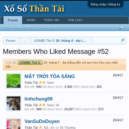
Đăng nhập | Đăng ký
Media
Thành viên
Help Links
Forum
Tìm kiếm diễn đàn
Bài viết gần đây
Forum
...
{XSMB} Thứ 5:
20- tháng 4 - đại thắng đến với ace hxs k
Members Who Liked Message #52
Chủ đề:
{XSMB} Thứ 5:
20- tháng 4 - đại thắng đến với ace hxs khu vực miền
bắc
MẶT TRỜI TỎA SÁNG
20/4/17
Thần Tài
, Nam
Bài viết:
640
Đã được thích:
4,366
Điểm thành tích:
303
linhchung59
20/4/17
Thần Tài
, Nam, 54
Bài viết:
888
Đã được thích:
24,097
Điểm thành tích:
573
VanSuDoDuyen
20/4/17
Thần Tài
, Nữ,
đến từ
Vô Thường