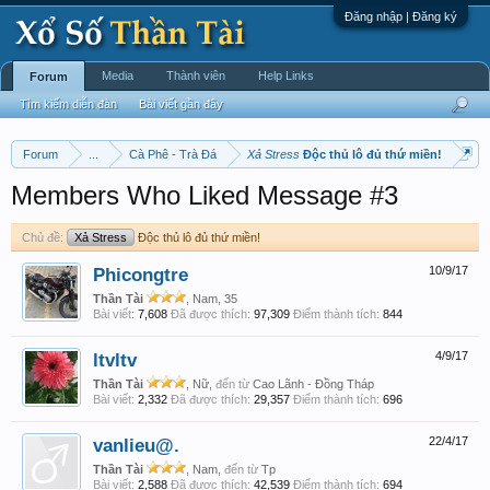
Đăng nhập | Đăng ký
Media
Thành viên
Help Links
Forum
Tìm kiếm diễn đàn
Bài viết gần đây
Forum
...
Cà Phê - Trà Đá
Xả Stress
Độc thủ lô đủ thứ miền!
Members Who Liked Message #3
Chủ đề:
Xả Stress
Độc thủ lô đủ thứ miền!
Phicongtre
10/9/17
Thần Tài
, Nam, 35
Bài viết:
7,608
Đã được thích:
97,309
Điểm thành tích:
844
ltvltv
4/9/17
Thần Tài
, Nữ,
đến từ
Cao Lãnh - Đồng Tháp
Bài viết:
2,332
Đã được thích:
29,357
Điểm thành tích:
696
vanlieu@.
22/4/17
Thần Tài
, Nam,
đến từ
Tp
Bài viết:
2,588
Đã được thích:
42,539
Điểm thành tích:
694