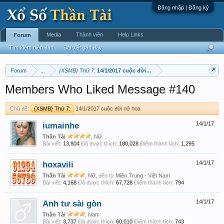
Đăng nhập | Đăng ký
Media
Thành viên
Help Links
Forum
Tìm kiếm diễn đàn
Bài viết gần đây
Forum
...
{XSMB} Thứ 7:
14/1/2017 cuộc đời nở hoa
Members Who Liked Message #140
Chủ đề:
{XSMB} Thứ 7:
14/1/2017 cuộc đời nở hoa
iumainhe
14/1/17
Thần Tài
, Nữ
Bài viết:
13,804
Đã được thích:
180,028
Điểm thành tích:
1,295
hoxavili
14/1/17
Thần Tài
, Nữ,
đến từ
Miền Trung - Việt Nam
Bài viết:
4,168
Đã được thích:
67,728
Điểm thành tích:
794
Anh tư sài gòn
14/1/17
Thần Tài
, Nam
Bài viết:
3,737
Đã được thích:
60,010
Điểm thành tích:
743