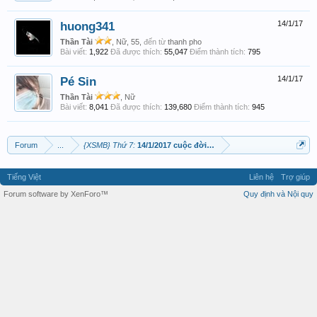
huong341
14/1/17
Thần Tài
, Nữ, 55,
đến từ
thanh pho
Bài viết:
1,922
Đã được thích:
55,047
Điểm thành tích:
795
Pé Sin
14/1/17
Thần Tài
, Nữ
Bài viết:
8,041
Đã được thích:
139,680
Điểm thành tích:
945
Forum
...
{XSMB} Thứ 7:
14/1/2017 cuộc đời nở hoa
Tiếng Việt
Liên hệ
Trợ giúp
Forum software by XenForo™
Quy định và Nội quy