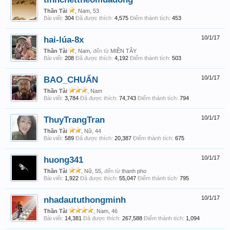
Thần Tài
, Nam, 53
Bài viết:
304
Đã được thích:
4,575
Điểm thành tích:
453
hai-lúa-8x
10/1/17
Thần Tài
, Nam,
đến từ
MIỀN TÂY
Bài viết:
208
Đã được thích:
4,192
Điểm thành tích:
503
BAO_CHUẨN
10/1/17
Thần Tài
, Nam
Bài viết:
3,784
Đã được thích:
74,743
Điểm thành tích:
794
ThuyTrangTran
10/1/17
Thần Tài
, Nữ, 44
Bài viết:
589
Đã được thích:
20,387
Điểm thành tích:
675
huong341
10/1/17
Thần Tài
, Nữ, 55,
đến từ
thanh pho
Bài viết:
1,922
Đã được thích:
55,047
Điểm thành tích:
795
nhadaututhongminh
10/1/17
Thần Tài
, Nam, 46
Bài viết:
14,381
Đã được thích:
267,588
Điểm thành tích:
1,094