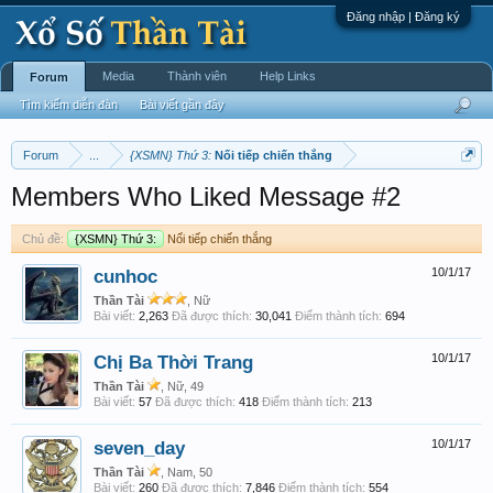
Đăng nhập | Đăng ký
Media
Thành viên
Help Links
Forum
Tìm kiếm diễn đàn
Bài viết gần đây
Forum
...
{XSMN} Thứ 3:
Nối tiếp chiến thắng
Members Who Liked Message #2
Chủ đề:
{XSMN} Thứ 3:
Nối tiếp chiến thắng
cunhoc
10/1/17
Thần Tài
, Nữ
Bài viết:
2,263
Đã được thích:
30,041
Điểm thành tích:
694
Chị Ba Thời Trang
10/1/17
Thần Tài
, Nữ, 49
Bài viết:
57
Đã được thích:
418
Điểm thành tích:
213
seven_day
10/1/17
Thần Tài
, Nam, 50
Bài viết:
260
Đã được thích:
7,846
Điểm thành tích:
554