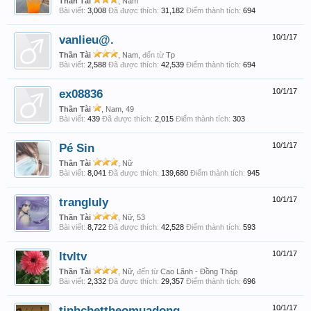
Thần Tài
, Nam
Bài viết:
3,008
Đã được thích:
31,182
Điểm thành tích:
694
vanlieu@.
10/1/17
Thần Tài
, Nam,
đến từ
Tp
Bài viết:
2,588
Đã được thích:
42,539
Điểm thành tích:
694
ex08836
10/1/17
Thần Tài
, Nam, 49
Bài viết:
439
Đã được thích:
2,015
Điểm thành tích:
303
Pé Sin
10/1/17
Thần Tài
, Nữ
Bài viết:
8,041
Đã được thích:
139,680
Điểm thành tích:
945
trangluly
10/1/17
Thần Tài
, Nữ, 53
Bài viết:
8,722
Đã được thích:
42,528
Điểm thành tích:
593
ltvltv
10/1/17
Thần Tài
, Nữ,
đến từ
Cao Lãnh - Đồng Tháp
Bài viết:
2,332
Đã được thích:
29,357
Điểm thành tích:
696
tinhchettheomuadong
10/1/17