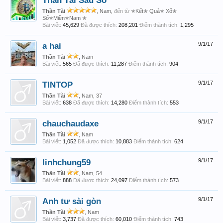
Thần Tài Sáu Số
Thần Tài
, Nam,
đến từ
✭Kết✭ Quả✭ Xổ✭
Số✭Miền✭Nam ✭
Bài viết:
45,629
Đã được thích:
208,201
Điểm thành tích:
1,295
a hai
9/1/17
Thần Tài
, Nam
Bài viết:
565
Đã được thích:
11,287
Điểm thành tích:
904
TINTOP
9/1/17
Thần Tài
, Nam, 37
Bài viết:
638
Đã được thích:
14,280
Điểm thành tích:
553
chauchaudaxe
9/1/17
Thần Tài
, Nam
Bài viết:
1,052
Đã được thích:
10,883
Điểm thành tích:
624
linhchung59
9/1/17
Thần Tài
, Nam, 54
Bài viết:
888
Đã được thích:
24,097
Điểm thành tích:
573
Anh tư sài gòn
9/1/17
Thần Tài
, Nam
Bài viết:
3,737
Đã được thích:
60,010
Điểm thành tích:
743