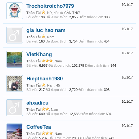
Trochoitroicho7979
10/1/17
Thần Tài
, Nữ,
đến từ
CẦN THƠ
Bài viết:
198
Đã được thích:
2,855
Điểm thành tích:
303
gia luc hao nam
10/1/17
Thần Tài
, Nam
Bài viết:
163
Đã được thích:
3,754
Điểm thành tích:
454
VietKhang
10/1/17
Thần Tài
, Nam
Bài viết:
6,957
Đã được thích:
102,279
Điểm thành tích:
944
Hiepthanh1980
10/1/17
Thần Tài
, Nam, 45
Bài viết:
217
Đã được thích:
2,720
Điểm thành tích:
303
ahxadieu
10/1/17
Thần Tài
, Nam
Bài viết:
640
Đã được thích:
12,536
Điểm thành tích:
604
CoffeeTea
10/1/17
Thần Tài
, Nam
Bài viết:
5,207
Đã được thích:
29,000
Điểm thành tích:
743