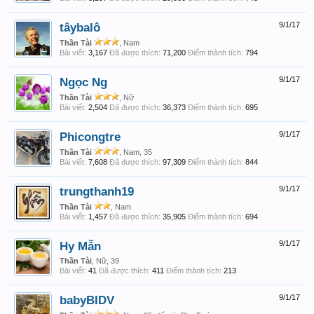
tâybalô
9/1/17
Thần Tài
, Nam
Bài viết:
3,167
Đã được thích:
71,200
Điểm thành tích:
794
Ngọc Ng
9/1/17
Thần Tài
, Nữ
Bài viết:
2,504
Đã được thích:
36,373
Điểm thành tích:
695
Phicongtre
9/1/17
Thần Tài
, Nam, 35
Bài viết:
7,608
Đã được thích:
97,309
Điểm thành tích:
844
trungthanh19
9/1/17
Thần Tài
, Nam
Bài viết:
1,457
Đã được thích:
35,905
Điểm thành tích:
694
Hy Mẫn
9/1/17
Thần Tài
, Nữ, 39
Bài viết:
41
Đã được thích:
411
Điểm thành tích:
213
babyBIDV
9/1/17