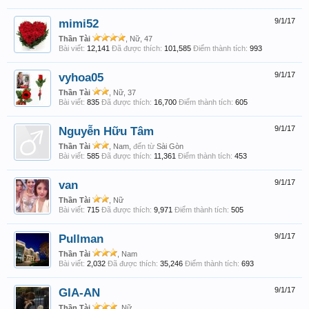
mimi52
9/1/17
Thần Tài
, Nữ, 47
Bài viết:
12,141
Đã được thích:
101,585
Điểm thành tích:
993
vyhoa05
9/1/17
Thần Tài
, Nữ, 37
Bài viết:
835
Đã được thích:
16,700
Điểm thành tích:
605
Nguyễn Hữu Tâm
9/1/17
Thần Tài
, Nam,
đến từ
Sài Gòn
Bài viết:
585
Đã được thích:
11,361
Điểm thành tích:
453
van
9/1/17
Thần Tài
, Nữ
Bài viết:
715
Đã được thích:
9,971
Điểm thành tích:
505
Pullman
9/1/17
Thần Tài
, Nam
Bài viết:
2,032
Đã được thích:
35,246
Điểm thành tích:
693
GIA-AN
9/1/17
Thần Tài
, Nữ