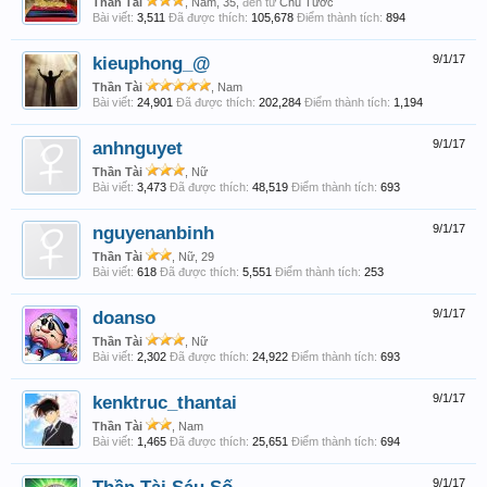
Thần Tài
, Nam, 35,
đến từ
Chu Tước
Bài viết:
3,511
Đã được thích:
105,678
Điểm thành tích:
894
kieuphong_@
9/1/17
Thần Tài
, Nam
Bài viết:
24,901
Đã được thích:
202,284
Điểm thành tích:
1,194
anhnguyet
9/1/17
Thần Tài
, Nữ
Bài viết:
3,473
Đã được thích:
48,519
Điểm thành tích:
693
nguyenanbinh
9/1/17
Thần Tài
, Nữ, 29
Bài viết:
618
Đã được thích:
5,551
Điểm thành tích:
253
doanso
9/1/17
Thần Tài
, Nữ
Bài viết:
2,302
Đã được thích:
24,922
Điểm thành tích:
693
kenktruc_thantai
9/1/17
Thần Tài
, Nam
Bài viết:
1,465
Đã được thích:
25,651
Điểm thành tích:
694
9/1/17