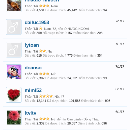
Thần Tài
, Nam
Bài viết:
4,531
Đã được thích:
45,442
Điểm thành tích:
694
dailuc1953
7/1/17
Thần Tài
, Nam, 72,
đến từ
NƯỚC NGOÀI.
Bài viết:
359
Đã được thích:
9,157
Điểm thành tích:
203
lytoan
7/1/17
Thần Tài
, Nam
Bài viết:
619
Đã được thích:
4,775
Điểm thành tích:
354
doanso
7/1/17
Thần Tài
, Nữ
Bài viết:
2,302
Đã được thích:
24,922
Điểm thành tích:
693
mimi52
6/1/17
Thần Tài
, Nữ, 47
Bài viết:
12,141
Đã được thích:
101,585
Điểm thành tích:
993
ltvltv
6/1/17
Thần Tài
, Nữ,
đến từ
Cao Lãnh - Đồng Tháp
Bài viết:
2,332
Đã được thích:
29,357
Điểm thành tích:
696