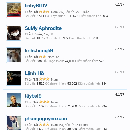
babyBIDV
6/1/17
Thần Tài
, Nam, 35,
đến từ
Chu Tước
Bài viết:
3,511
Đã được thích:
105,678
Điểm thành tích:
894
SuMy Aphrodite
6/1/17
Thành Viên
, Nữ, 31
Bài viết:
18
Đã được thích:
359
Điểm thành tích:
208
linhchung59
6/1/17
Thần Tài
, Nam, 54
Bài viết:
888
Đã được thích:
24,097
Điểm thành tích:
573
Lệnh Hồ
6/1/17
Thần Tài
, Nam
Bài viết:
5,512
Đã được thích:
53,992
Điểm thành tích:
844
tâybalô
6/1/17
Thần Tài
, Nam
Bài viết:
3,167
Đã được thích:
71,200
Điểm thành tích:
794
phongnguyenxuan
6/1/17
Thần Tài
, Nam, 53,
đến từ
q2 tphcm
Bài viết:
4,655
Đã được thích:
38,839
Điểm thành tích:
543