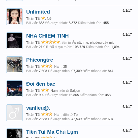
Unlimited
6/1/17
Thần Tài
, Nữ
Bài viết:
368
Đã được thích:
3,372
Điểm thành tích:
455
NHA CHIEM TINH
6/1/17
Thần Tài
,
đến từ
Ấp cây me, phường cây mít
Bài viết:
21,911
Đã được thích:
103,729
Điểm thành tích:
1,094
Phicongtre
6/1/17
Thần Tài
, Nam, 35
Bài viết:
7,608
Đã được thích:
97,309
Điểm thành tích:
844
Đoi đen bac
6/1/17
Thần Tài
, Nam,
đến từ
Saigon
Bài viết:
902
Đã được thích:
16,865
Điểm thành tích:
453
vanlieu@.
6/1/17
Thần Tài
, Nam,
đến từ
Tp
Bài viết:
2,588
Đã được thích:
42,539
Điểm thành tích:
694
Tiền Tui Mà Chú Lụm
6/1/17