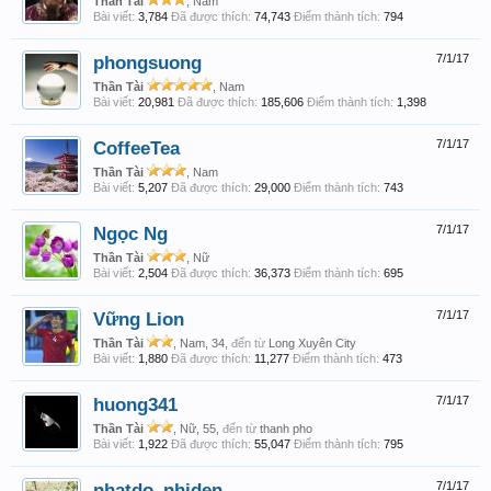
Thần Tài
, Nam
Bài viết:
3,784
Đã được thích:
74,743
Điểm thành tích:
794
phongsuong
7/1/17
Thần Tài
, Nam
Bài viết:
20,981
Đã được thích:
185,606
Điểm thành tích:
1,398
CoffeeTea
7/1/17
Thần Tài
, Nam
Bài viết:
5,207
Đã được thích:
29,000
Điểm thành tích:
743
Ngọc Ng
7/1/17
Thần Tài
, Nữ
Bài viết:
2,504
Đã được thích:
36,373
Điểm thành tích:
695
Vững Lion
7/1/17
Thần Tài
, Nam, 34,
đến từ
Long Xuyên City
Bài viết:
1,880
Đã được thích:
11,277
Điểm thành tích:
473
huong341
7/1/17
Thần Tài
, Nữ, 55,
đến từ
thanh pho
Bài viết:
1,922
Đã được thích:
55,047
Điểm thành tích:
795
nhatdo_nhiden
7/1/17