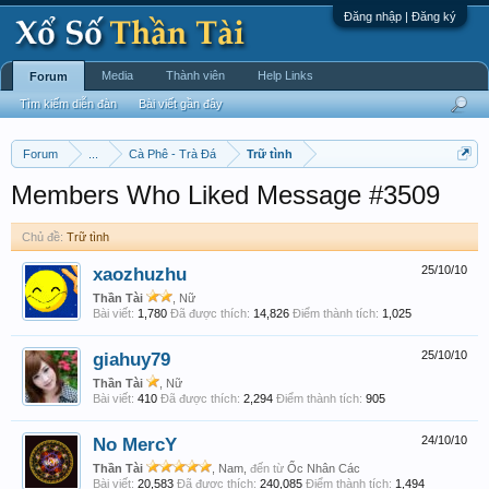
Đăng nhập | Đăng ký
Media
Thành viên
Help Links
Forum
Tìm kiếm diễn đàn
Bài viết gần đây
Forum
...
Cà Phê - Trà Đá
Trữ tình
Members Who Liked Message #3509
Chủ đề:
Trữ tình
xaozhuzhu
25/10/10
Thần Tài
, Nữ
Bài viết:
1,780
Đã được thích:
14,826
Điểm thành tích:
1,025
giahuy79
25/10/10
Thần Tài
, Nữ
Bài viết:
410
Đã được thích:
2,294
Điểm thành tích:
905
No MercY
24/10/10
Thần Tài
, Nam,
đến từ
Ốc Nhân Các
Bài viết:
20,583
Đã được thích:
240,085
Điểm thành tích:
1,494