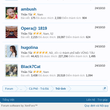
ambush
24/10/10
Thần Tài
, Nam
Bài viết:
175
Đã được thích:
2,330
Điểm thành tích:
904
Opera@ 1819
24/10/10
Thần Tài
, Nam, 52
Bài viết:
2,215
Đã được thích:
19,097
Điểm thành tích:
624
hugolina
24/10/10
Thần Tài
, Nữ,
đến từ
thành phố biển VŨNG TÀU
Bài viết:
44,421
Đã được thích:
227,296
Điểm thành tích:
1,495
Black7Cat
24/10/10
Thần Tài
, Nam
Bài viết:
3,438
Đã được thích:
20,518
Điểm thành tích:
1,094
Forum
...
Cà Phê - Trà Đá
Trữ tình
Tiếng Việt
Liên hệ
Trợ giúp
Forum software by XenForo™
Quy định và Nội quy