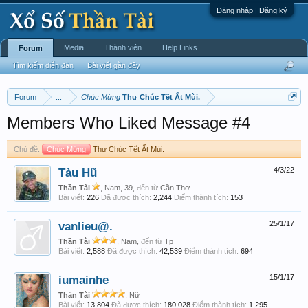
Đăng nhập | Đăng ký
Media
Thành viên
Help Links
Forum
Tìm kiếm diễn đàn
Bài viết gần đây
Forum
...
Chúc Mừng
Thư Chúc Tết Ất Mùi.
Members Who Liked Message #4
Chủ đề:
Chúc Mừng
Thư Chúc Tết Ất Mùi.
Tàu Hũ
4/3/22
Thần Tài
, Nam, 39,
đến từ
Cần Thơ
Bài viết:
226
Đã được thích:
2,244
Điểm thành tích:
153
vanlieu@.
25/1/17
Thần Tài
, Nam,
đến từ
Tp
Bài viết:
2,588
Đã được thích:
42,539
Điểm thành tích:
694
iumainhe
15/1/17
Thần Tài
, Nữ
Bài viết:
13,804
Đã được thích:
180,028
Điểm thành tích:
1,295