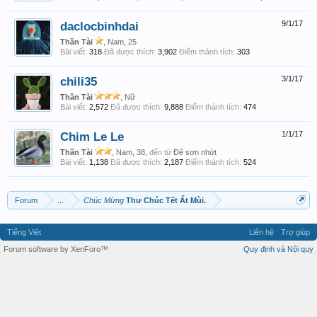
daclocbinhdai
9/1/17
Thần Tài
, Nam, 25
Bài viết:
318
Đã được thích:
3,902
Điểm thành tích:
303
chili35
3/1/17
Thần Tài
, Nữ
Bài viết:
2,572
Đã được thích:
9,888
Điểm thành tích:
474
Chim Le Le
1/1/17
Thần Tài
, Nam, 38,
đến từ
Đê sơn nhứt
Bài viết:
1,138
Đã được thích:
2,187
Điểm thành tích:
524
Forum
...
Chúc Mừng
Thư Chúc Tết Ất Mùi.
Tiếng Việt
Liên hệ
Trợ giúp
Forum software by XenForo™
Quy định và Nội quy