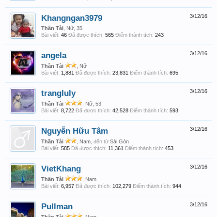
Khangngan3979
3/12/16
Thần Tài
, Nữ, 35
Bài viết:
46
Đã được thích:
565
Điểm thành tích:
243
angela
3/12/16
Thần Tài
, Nữ
Bài viết:
1,881
Đã được thích:
23,831
Điểm thành tích:
695
trangluly
3/12/16
Thần Tài
, Nữ, 53
Bài viết:
8,722
Đã được thích:
42,528
Điểm thành tích:
593
Nguyễn Hữu Tâm
3/12/16
Thần Tài
, Nam,
đến từ
Sài Gòn
Bài viết:
585
Đã được thích:
11,361
Điểm thành tích:
453
VietKhang
3/12/16
Thần Tài
, Nam
Bài viết:
6,957
Đã được thích:
102,279
Điểm thành tích:
944
Pullman
3/12/16