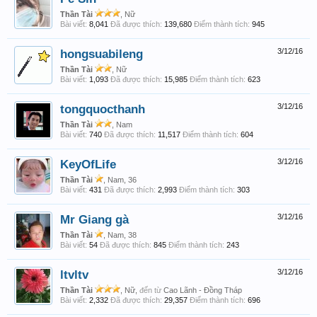
Thần Tài
, Nữ
Bài viết:
8,041
Đã được thích:
139,680
Điểm thành tích:
945
hongsuabileng
3/12/16
Thần Tài
, Nữ
Bài viết:
1,093
Đã được thích:
15,985
Điểm thành tích:
623
tongquocthanh
3/12/16
Thần Tài
, Nam
Bài viết:
740
Đã được thích:
11,517
Điểm thành tích:
604
KeyOfLife
3/12/16
Thần Tài
, Nam, 36
Bài viết:
431
Đã được thích:
2,993
Điểm thành tích:
303
Mr Giang gà
3/12/16
Thần Tài
, Nam, 38
Bài viết:
54
Đã được thích:
845
Điểm thành tích:
243
ltvltv
3/12/16
Thần Tài
, Nữ,
đến từ
Cao Lãnh - Đồng Tháp
Bài viết:
2,332
Đã được thích:
29,357
Điểm thành tích:
696