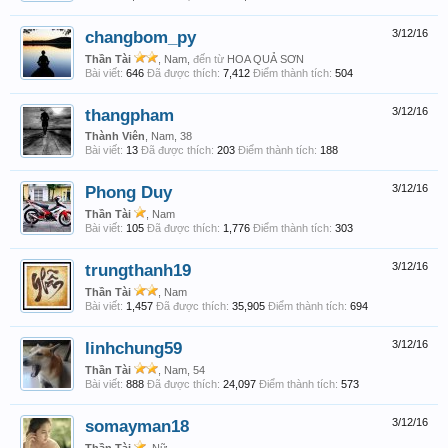
changbom_py
3/12/16
Thần Tài
, Nam,
đến từ
HOA QUẢ SƠN
Bài viết:
646
Đã được thích:
7,412
Điểm thành tích:
504
thangpham
3/12/16
Thành Viên
, Nam, 38
Bài viết:
13
Đã được thích:
203
Điểm thành tích:
188
Phong Duy
3/12/16
Thần Tài
, Nam
Bài viết:
105
Đã được thích:
1,776
Điểm thành tích:
303
trungthanh19
3/12/16
Thần Tài
, Nam
Bài viết:
1,457
Đã được thích:
35,905
Điểm thành tích:
694
linhchung59
3/12/16
Thần Tài
, Nam, 54
Bài viết:
888
Đã được thích:
24,097
Điểm thành tích:
573
somayman18
3/12/16