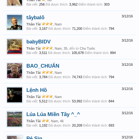
Thần Tài
, Nữ
Bài viết:
256
Đã được thích:
3,962
Điểm thành tích:
303
tâybalô
3/12/16
Thần Tài
, Nam
Bài viết:
3,167
Đã được thích:
71,200
Điểm thành tích:
794
babyBIDV
3/12/16
Thần Tài
, Nam, 35,
đến từ
Chu Tước
Bài viết:
3,511
Đã được thích:
105,678
Điểm thành tích:
894
BAO_CHUẨN
3/12/16
Thần Tài
, Nam
Bài viết:
3,784
Đã được thích:
74,743
Điểm thành tích:
794
Lệnh Hồ
3/12/16
Thần Tài
, Nam
Bài viết:
5,512
Đã được thích:
53,992
Điểm thành tích:
844
Lúa Lúa Miền Tây ^_^
3/12/16
Thần Tài
, Nam, 46
Bài viết:
1,192
Đã được thích:
20,209
Điểm thành tích:
693
Pé Sin
3/12/16