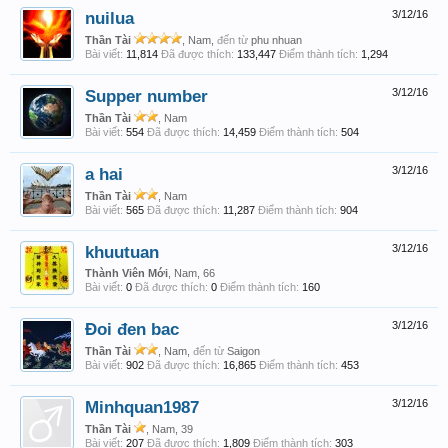
nuilua
3/12/16
Thần Tài
, Nam,
đến từ
phu nhuan
Bài viết:
11,814
Đã được thích:
133,447
Điểm thành tích:
1,294
Supper number
3/12/16
Thần Tài
, Nam
Bài viết:
554
Đã được thích:
14,459
Điểm thành tích:
504
a hai
3/12/16
Thần Tài
, Nam
Bài viết:
565
Đã được thích:
11,287
Điểm thành tích:
904
khuutuan
3/12/16
Thành Viên Mới
, Nam, 66
Bài viết:
0
Đã được thích:
0
Điểm thành tích:
160
Đoi đen bac
3/12/16
Thần Tài
, Nam,
đến từ
Saigon
Bài viết:
902
Đã được thích:
16,865
Điểm thành tích:
453
Minhquan1987
3/12/16
Thần Tài
, Nam, 39
Bài viết:
207
Đã được thích:
1,809
Điểm thành tích:
303