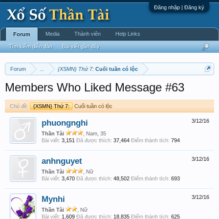
Đăng nhập | Đăng ký
Media
Thành viên
Help Links
Forum
Tìm kiếm diễn đàn
Bài viết gần đây
Forum
...
{XSMN} Thứ 7:
Cuối tuần có lộc
Members Who Liked Message #63
Chủ đề:
{XSMN} Thứ 7:
Cuối tuần có lộc
phuongnghi
3/12/16
Thần Tài
, Nam, 35
Bài viết:
3,151
Đã được thích:
37,464
Điểm thành tích:
794
anhnguyet
3/12/16
Thần Tài
, Nữ
Bài viết:
3,470
Đã được thích:
48,502
Điểm thành tích:
693
Mynhi
3/12/16
Thần Tài
, Nữ
Bài viết:
1,609
Đã được thích:
18,835
Điểm thành tích:
625