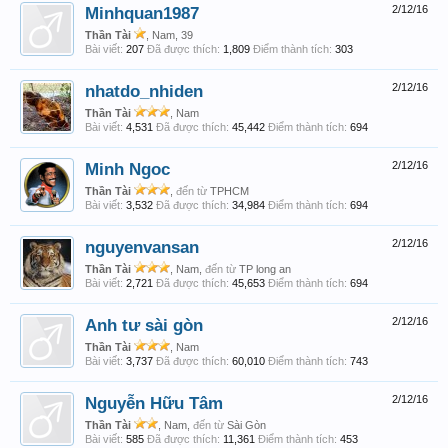
Minhquan1987
2/12/16
Thần Tài
, Nam, 39
Bài viết:
207
Đã được thích:
1,809
Điểm thành tích:
303
nhatdo_nhiden
2/12/16
Thần Tài
, Nam
Bài viết:
4,531
Đã được thích:
45,442
Điểm thành tích:
694
Minh Ngoc
2/12/16
Thần Tài
,
đến từ
TPHCM
Bài viết:
3,532
Đã được thích:
34,984
Điểm thành tích:
694
nguyenvansan
2/12/16
Thần Tài
, Nam,
đến từ
TP long an
Bài viết:
2,721
Đã được thích:
45,653
Điểm thành tích:
694
Anh tư sài gòn
2/12/16
Thần Tài
, Nam
Bài viết:
3,737
Đã được thích:
60,010
Điểm thành tích:
743
Nguyễn Hữu Tâm
2/12/16
Thần Tài
, Nam,
đến từ
Sài Gòn
Bài viết:
585
Đã được thích:
11,361
Điểm thành tích:
453