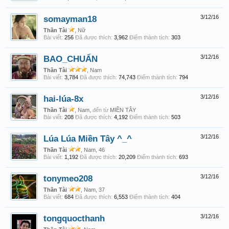
somayman18
3/12/16
Thần Tài
, Nữ
Bài viết:
256
Đã được thích:
3,962
Điểm thành tích:
303
BAO_CHUẨN
3/12/16
Thần Tài
, Nam
Bài viết:
3,784
Đã được thích:
74,743
Điểm thành tích:
794
hai-lúa-8x
3/12/16
Thần Tài
, Nam,
đến từ
MIỀN TÂY
Bài viết:
208
Đã được thích:
4,192
Điểm thành tích:
503
Lúa Lúa Miền Tây ^_^
3/12/16
Thần Tài
, Nam, 46
Bài viết:
1,192
Đã được thích:
20,209
Điểm thành tích:
693
tonymeo208
3/12/16
Thần Tài
, Nam, 37
Bài viết:
684
Đã được thích:
6,553
Điểm thành tích:
404
tongquocthanh
3/12/16