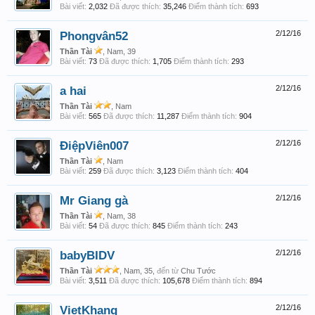
Bài viết:
2,032
Đã được thích:
35,246
Điểm thành tích:
693
Phongvân52
2/12/16
Thần Tài
, Nam, 39
Bài viết:
73
Đã được thích:
1,705
Điểm thành tích:
293
a hai
2/12/16
Thần Tài
, Nam
Bài viết:
565
Đã được thích:
11,287
Điểm thành tích:
904
ĐiệpViên007
2/12/16
Thần Tài
, Nam
Bài viết:
259
Đã được thích:
3,123
Điểm thành tích:
404
Mr Giang gà
2/12/16
Thần Tài
, Nam, 38
Bài viết:
54
Đã được thích:
845
Điểm thành tích:
243
babyBIDV
2/12/16
Thần Tài
, Nam, 35,
đến từ
Chu Tước
Bài viết:
3,511
Đã được thích:
105,678
Điểm thành tích:
894
VietKhang
2/12/16