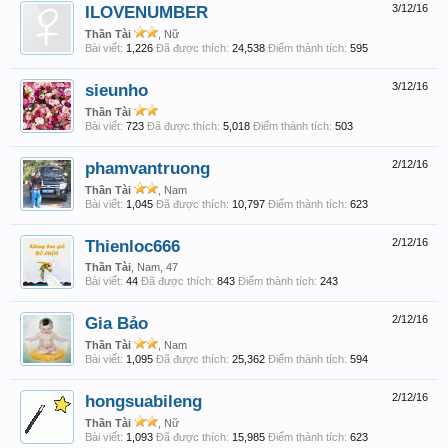
ILOVENUMBER
3/12/16
Thần Tài
, Nữ
Bài viết:
1,226
Đã được thích:
24,538
Điểm thành tích:
595
sieunho
3/12/16
Thần Tài
Bài viết:
723
Đã được thích:
5,018
Điểm thành tích:
503
phamvantruong
2/12/16
Thần Tài
, Nam
Bài viết:
1,045
Đã được thích:
10,797
Điểm thành tích:
623
Thienloc666
2/12/16
Thần Tài
, Nam, 47
Bài viết:
44
Đã được thích:
843
Điểm thành tích:
243
Gia Bảo
2/12/16
Thần Tài
, Nam
Bài viết:
1,095
Đã được thích:
25,362
Điểm thành tích:
594
hongsuabileng
2/12/16
Thần Tài
, Nữ
Bài viết:
1,093
Đã được thích:
15,985
Điểm thành tích:
623