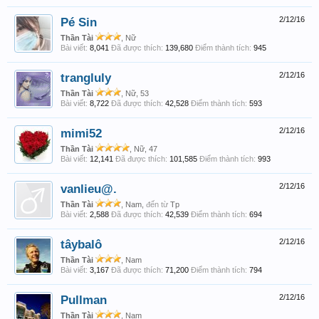
Pé Sin
2/12/16
Thần Tài
, Nữ
Bài viết:
8,041
Đã được thích:
139,680
Điểm thành tích:
945
trangluly
2/12/16
Thần Tài
, Nữ, 53
Bài viết:
8,722
Đã được thích:
42,528
Điểm thành tích:
593
mimi52
2/12/16
Thần Tài
, Nữ, 47
Bài viết:
12,141
Đã được thích:
101,585
Điểm thành tích:
993
vanlieu@.
2/12/16
Thần Tài
, Nam,
đến từ
Tp
Bài viết:
2,588
Đã được thích:
42,539
Điểm thành tích:
694
tâybalô
2/12/16
Thần Tài
, Nam
Bài viết:
3,167
Đã được thích:
71,200
Điểm thành tích:
794
Pullman
2/12/16
Thần Tài
, Nam