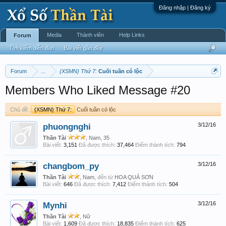
Đăng nhập | Đăng ký
Media
Thành viên
Help Links
Forum
Tìm kiếm diễn đàn
Bài viết gần đây
Forum
...
{XSMN} Thứ 7:
Cuối tuần có lộc
Members Who Liked Message #20
Chủ đề:
{XSMN} Thứ 7:
Cuối tuần có lộc
phuongnghi
3/12/16
Thần Tài
, Nam, 35
Bài viết:
3,151
Đã được thích:
37,464
Điểm thành tích:
794
changbom_py
3/12/16
Thần Tài
, Nam,
đến từ
HOA QUẢ SƠN
Bài viết:
646
Đã được thích:
7,412
Điểm thành tích:
504
Mynhi
3/12/16
Thần Tài
, Nữ
Bài viết:
1,609
Đã được thích:
18,835
Điểm thành tích:
625