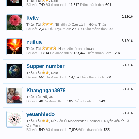
Thần Tài
, Nam
Bài viết:
740
Đã được thích:
11,517
Điểm thành tích:
604
ltvltv
3/12/16
Thần Tài
, Nữ,
đến từ
Cao Lãnh - Đồng Tháp
Bài viết:
2,332
Đã được thích:
29,357
Điểm thành tích:
696
nuilua
3/12/16
Thần Tài
, Nam,
đến từ
phu nhuan
Bài viết:
11,814
Đã được thích:
133,447
Điểm thành tích:
1,294
Supper number
3/12/16
Thần Tài
, Nam
Bài viết:
554
Đã được thích:
14,459
Điểm thành tích:
504
Khangngan3979
3/12/16
Thần Tài
, Nữ, 35
Bài viết:
46
Đã được thích:
565
Điểm thành tích:
243
yeuanhledo
3/12/16
Thần Tài
, Nữ,
đến từ
Manchester. England. Chuyển đến từ Hồ
Chí Minh.
Bài viết:
549
Đã được thích:
7,898
Điểm thành tích:
555