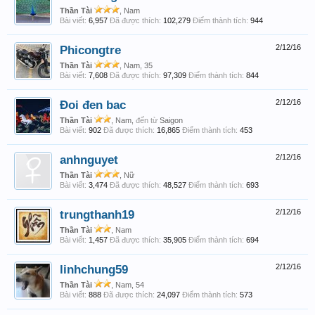
Thần Tài
, Nam
Bài viết:
6,957
Đã được thích:
102,279
Điểm thành tích:
944
Phicongtre
2/12/16
Thần Tài
, Nam, 35
Bài viết:
7,608
Đã được thích:
97,309
Điểm thành tích:
844
Đoi đen bac
2/12/16
Thần Tài
, Nam,
đến từ
Saigon
Bài viết:
902
Đã được thích:
16,865
Điểm thành tích:
453
anhnguyet
2/12/16
Thần Tài
, Nữ
Bài viết:
3,474
Đã được thích:
48,527
Điểm thành tích:
693
trungthanh19
2/12/16
Thần Tài
, Nam
Bài viết:
1,457
Đã được thích:
35,905
Điểm thành tích:
694
linhchung59
2/12/16
Thần Tài
, Nam, 54
Bài viết:
888
Đã được thích:
24,097
Điểm thành tích:
573