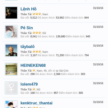
Lệnh Hồ
31/10/16
Thần Tài
, Nam
Bài viết:
5,512
Đã được thích:
53,992
Điểm thành tích:
844
Pé Sin
31/10/16
Thần Tài
, Nữ
Bài viết:
8,041
Đã được thích:
139,680
Điểm thành tích:
945
tâybalô
31/10/16
Thần Tài
, Nam
Bài viết:
3,167
Đã được thích:
71,200
Điểm thành tích:
794
HEINEKEN68
31/10/16
Thần Tài
, Nam, 49,
đến từ
tp Sài Gòn
Bài viết:
296
Đã được thích:
2,368
Điểm thành tích:
303
lolem479
31/10/16
Thần Tài
, Nữ
Bài viết:
168
Đã được thích:
857
Điểm thành tích:
305
kenktruc_thantai
31/10/16