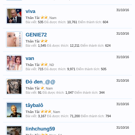
viva
31/10/16
Thần Tài
, Nam
Bài viết:
535
Đã được thích:
10,761
Điểm thành tích:
604
GENIE72
31/10/16
Thần Tài
Bài viết:
1,545
Đã được thích:
12,211
Điểm thành tích:
624
van
31/10/16
Thần Tài
, Nữ
Bài viết:
715
Đã được thích:
9,971
Điểm thành tích:
505
Đỏ đen_@@
31/10/16
Thần Tài
, Nam
Bài viết:
91
Đã được thích:
1,047
Điểm thành tích:
344
tâybalô
31/10/16
Thần Tài
, Nam
Bài viết:
3,167
Đã được thích:
71,200
Điểm thành tích:
794
linhchung59
31/10/16