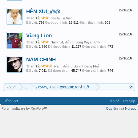
HÊN XUI_@@
29/10/16
Thần Tài
,
đến từ
Tu Viện
Bài viết:
793
Đã được thích:
15,811
Điểm thành tích:
603
Vững Lion
29/10/16
Thần Tài
, Nam, 34,
đến từ
Long Xuyên City
Bài viết:
1,880
Đã được thích:
11,277
Điểm thành tích:
473
NAM CHINH
29/10/16
Thần Tài
, Nam,
đến từ
Sông Hoàng Phố
Bài viết:
7,011
Đã được thích:
45,747
Điểm thành tích:
744
Forum
...
{XSMN} Thứ 7:
29/10/2016:TÀI LỘC DỒI DÀO
Tiếng Việt
Liên hệ
Trợ giúp
Forum software by XenForo™
Quy định và Nội quy