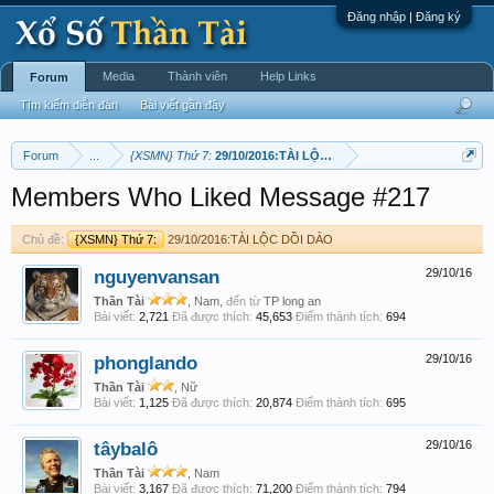
Đăng nhập | Đăng ký
Media
Thành viên
Help Links
Forum
Tìm kiếm diễn đàn
Bài viết gần đây
Forum
...
{XSMN} Thứ 7:
29/10/2016:TÀI LỘC DỒI DÀO
Members Who Liked Message #217
Chủ đề:
{XSMN} Thứ 7:
29/10/2016:TÀI LỘC DỒI DÀO
nguyenvansan
29/10/16
Thần Tài
, Nam,
đến từ
TP long an
Bài viết:
2,721
Đã được thích:
45,653
Điểm thành tích:
694
phonglando
29/10/16
Thần Tài
, Nữ
Bài viết:
1,125
Đã được thích:
20,874
Điểm thành tích:
695
tâybalô
29/10/16
Thần Tài
, Nam
Bài viết:
3,167
Đã được thích:
71,200
Điểm thành tích:
794