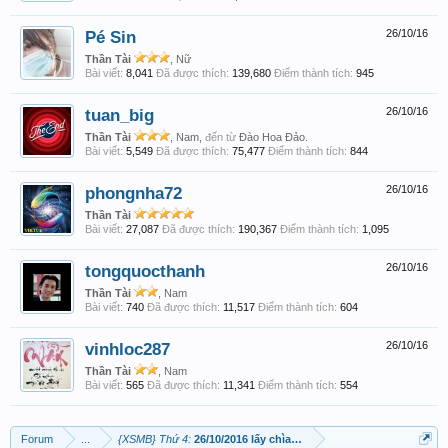
Pé Sin
26/10/16
Thần Tài
, Nữ
Bài viết:
8,041
Đã được thích:
139,680
Điểm thành tích:
945
tuan_big
26/10/16
Thần Tài
, Nam,
đến từ
Đào Hoa Đảo.
Bài viết:
5,549
Đã được thích:
75,477
Điểm thành tích:
844
phongnha72
26/10/16
Thần Tài
Bài viết:
27,087
Đã được thích:
190,367
Điểm thành tích:
1,095
tongquocthanh
26/10/16
Thần Tài
, Nam
Bài viết:
740
Đã được thích:
11,517
Điểm thành tích:
604
vinhloc287
26/10/16
Thần Tài
, Nam
Bài viết:
565
Đã được thích:
11,341
Điểm thành tích:
554
Forum
...
{XSMB} Thứ 4:
26/10/2016 lấy chìa khoá mở kho lấy tiền