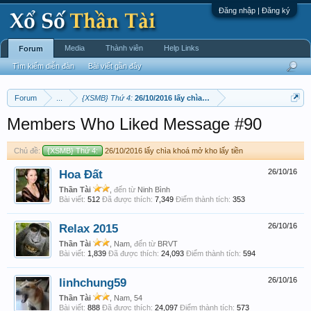
Đăng nhập | Đăng ký
Media
Thành viên
Help Links
Forum
Tìm kiếm diễn đàn
Bài viết gần đây
Forum
...
{XSMB} Thứ 4:
26/10/2016 lấy chìa khoá mở kho lấy tiền
Members Who Liked Message #90
Chủ đề:
{XSMB} Thứ 4:
26/10/2016 lấy chìa khoá mở kho lấy tiền
Hoa Đất
26/10/16
Thần Tài
,
đến từ
Ninh Bình
Bài viết:
512
Đã được thích:
7,349
Điểm thành tích:
353
Relax 2015
26/10/16
Thần Tài
, Nam,
đến từ
BRVT
Bài viết:
1,839
Đã được thích:
24,093
Điểm thành tích:
594
linhchung59
26/10/16
Thần Tài
, Nam, 54
Bài viết:
888
Đã được thích:
24,097
Điểm thành tích:
573