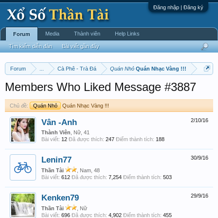
Đăng nhập | Đăng ký
Media
Thành viên
Help Links
Forum
Tìm kiếm diễn đàn
Bài viết gần đây
Forum
...
Cà Phê - Trà Đá
Quán Nhỏ
Quán Nhạc Vàng !!!
Members Who Liked Message #3887
Chủ đề:
Quán Nhỏ
Quán Nhạc Vàng !!!
Vân -Anh
2/10/16
Thành Viên
, Nữ, 41
Bài viết:
12
Đã được thích:
247
Điểm thành tích:
188
Lenin77
30/9/16
Thần Tài
, Nam, 48
Bài viết:
612
Đã được thích:
7,254
Điểm thành tích:
503
Kenken79
29/9/16
Thần Tài
, Nữ
Bài viết:
696
Đã được thích:
4,902
Điểm thành tích:
455