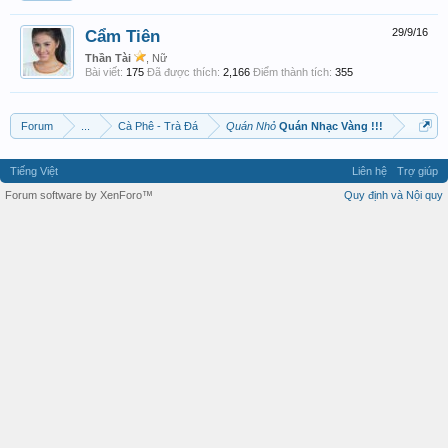
Cẩm Tiên
29/9/16
Thần Tài
, Nữ
Bài viết:
175
Đã được thích:
2,166
Điểm thành tích:
355
Forum
...
Cà Phê - Trà Đá
Quán Nhỏ
Quán Nhạc Vàng !!!
Tiếng Việt
Liên hệ
Trợ giúp
Forum software by XenForo™
Quy định và Nội quy