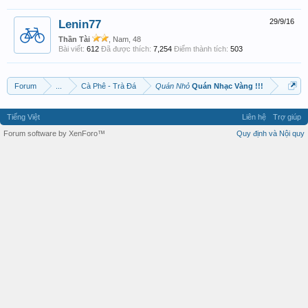
Lenin77
29/9/16
Thần Tài
, Nam, 48
Bài viết:
612
Đã được thích:
7,254
Điểm thành tích:
503
Forum
...
Cà Phê - Trà Đá
Quán Nhỏ
Quán Nhạc Vàng !!!
Tiếng Việt
Liên hệ
Trợ giúp
Forum software by XenForo™
Quy định và Nội quy