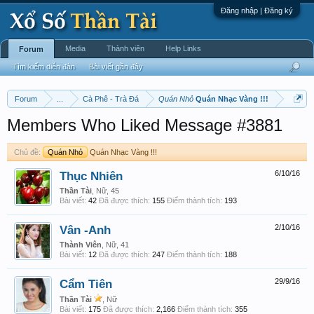
Đăng nhập | Đăng ký
Media
Thành viên
Help Links
Forum
Tìm kiếm diễn đàn
Bài viết gần đây
Forum
...
Cà Phê - Trà Đá
Quán Nhỏ
Quán Nhạc Vàng !!!
Members Who Liked Message #3881
Chủ đề:
Quán Nhỏ
Quán Nhạc Vàng !!!
Thục Nhiên
6/10/16
Thần Tài
, Nữ, 45
Bài viết:
42
Đã được thích:
155
Điểm thành tích:
193
Vân -Anh
2/10/16
Thành Viên
, Nữ, 41
Bài viết:
12
Đã được thích:
247
Điểm thành tích:
188
Cẩm Tiên
29/9/16
Thần Tài
, Nữ
Bài viết:
175
Đã được thích:
2,166
Điểm thành tích:
355