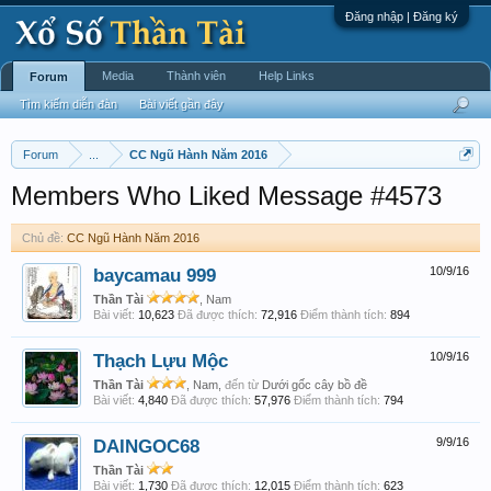
Đăng nhập | Đăng ký
Media
Thành viên
Help Links
Forum
Tìm kiếm diễn đàn
Bài viết gần đây
Forum
...
CC Ngũ Hành Năm 2016
Members Who Liked Message #4573
Chủ đề:
CC Ngũ Hành Năm 2016
baycamau 999
10/9/16
Thần Tài
, Nam
Bài viết:
10,623
Đã được thích:
72,916
Điểm thành tích:
894
Thạch Lựu Mộc
10/9/16
Thần Tài
, Nam,
đến từ
Dưới gốc cây bồ đề
Bài viết:
4,840
Đã được thích:
57,976
Điểm thành tích:
794
DAINGOC68
9/9/16
Thần Tài
Bài viết:
1,730
Đã được thích:
12,015
Điểm thành tích:
623