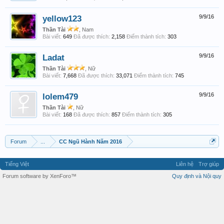
yellow123
9/9/16
Thần Tài
, Nam
Bài viết:
649
Đã được thích:
2,158
Điểm thành tích:
303
Ladat
9/9/16
Thần Tài
, Nữ
Bài viết:
7,668
Đã được thích:
33,071
Điểm thành tích:
745
lolem479
9/9/16
Thần Tài
, Nữ
Bài viết:
168
Đã được thích:
857
Điểm thành tích:
305
Forum
...
CC Ngũ Hành Năm 2016
Tiếng Việt
Liên hệ
Trợ giúp
Forum software by XenForo™
Quy định và Nội quy