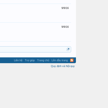
9/9/16
9/9/16
Liên hệ
Trợ giúp
Trang chủ
Lên đầu trang
Quy định và Nội quy