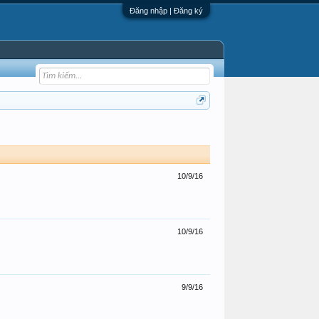
Đăng nhập | Đăng ký
10/9/16
10/9/16
9/9/16