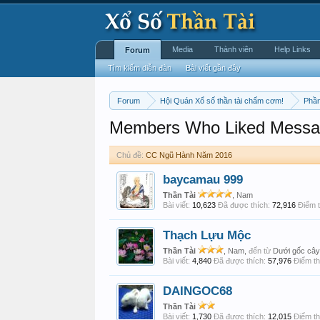
Media
Thành viên
Help Links
Forum
Tìm kiếm diễn đàn
Bài viết gần đây
Forum
Hội Quán Xổ số thần tài chấm cơm!
Phần
Members Who Liked Messa
Chủ đề:
CC Ngũ Hành Năm 2016
baycamau 999
Thần Tài
, Nam
Bài viết:
10,623
Đã được thích:
72,916
Điểm t
Thạch Lựu Mộc
Thần Tài
, Nam,
đến từ
Dưới gốc cây 
Bài viết:
4,840
Đã được thích:
57,976
Điểm th
DAINGOC68
Thần Tài
Bài viết:
1,730
Đã được thích:
12,015
Điểm th