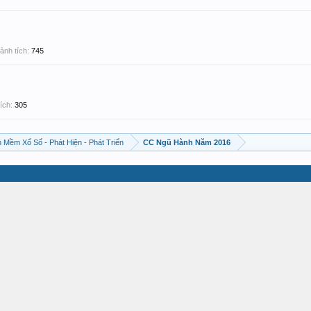
ành tích:
745
ích:
305
 Mềm Xổ Số - Phát Hiện - Phát Triển
CC Ngũ Hành Năm 2016