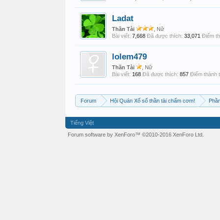
Ladat
Thần Tài
, Nữ
Bài viết:
7,668
Đã được thích:
33,071
Điểm th
lolem479
Thần Tài
, Nữ
Bài viết:
168
Đã được thích:
857
Điểm thành t
Forum
Hội Quán Xổ số thần tài chấm cơm!
Phần
Tiếng Việt
Forum software by XenForo™
©2010-2016 XenForo Ltd.