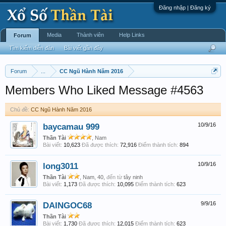
Đăng nhập | Đăng ký
Media
Thành viên
Help Links
Forum
Tìm kiếm diễn đàn
Bài viết gần đây
Forum
...
CC Ngũ Hành Năm 2016
Members Who Liked Message #4563
Chủ đề:
CC Ngũ Hành Năm 2016
baycamau 999
10/9/16
Thần Tài
, Nam
Bài viết:
10,623
Đã được thích:
72,916
Điểm thành tích:
894
long3011
10/9/16
Thần Tài
, Nam, 40,
đến từ
tây ninh
Bài viết:
1,173
Đã được thích:
10,095
Điểm thành tích:
623
DAINGOC68
9/9/16
Thần Tài
Bài viết:
1,730
Đã được thích:
12,015
Điểm thành tích:
623