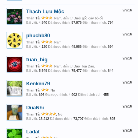
Thạch Lựu Mộc
9/9/16
Thần Tài
, Nam,
đến từ
Dưới gốc cây bồ đề
Bài viết:
4,840
Đã được thích:
57,976
Điểm thành tích:
794
phuchb80
9/9/16
Thần Tài
, Nam
Bài viết:
4,120
Đã được thích:
48,986
Điểm thành tích:
694
tuan_big
9/9/16
Thần Tài
, Nam,
đến từ
Đào Hoa Đảo.
Bài viết:
5,549
Đã được thích:
75,477
Điểm thành tích:
844
Kenken79
9/9/16
Thần Tài
, Nữ
Bài viết:
696
Đã được thích:
4,902
Điểm thành tích:
455
DuaNhi
9/9/16
Thần Tài
, Nữ
Bài viết:
13,212
Đã được thích:
73,707
Điểm thành tích:
895
Ladat
9/9/16