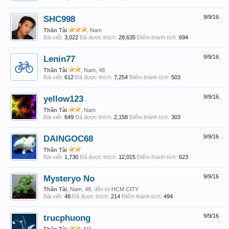
SHC998
9/9/16
Thần Tài
, Nam
Bài viết:
3,022
Đã được thích:
28,635
Điểm thành tích:
694
Lenin77
9/9/16
Thần Tài
, Nam, 48
Bài viết:
612
Đã được thích:
7,254
Điểm thành tích:
503
yellow123
9/9/16
Thần Tài
, Nam
Bài viết:
649
Đã được thích:
2,158
Điểm thành tích:
303
DAINGOC68
9/9/16
Thần Tài
Bài viết:
1,730
Đã được thích:
12,015
Điểm thành tích:
623
Mysteryo No
9/9/16
Thần Tài
, Nam, 48,
đến từ
HCM CITY
Bài viết:
48
Đã được thích:
214
Điểm thành tích:
494
trucphuong
9/9/16