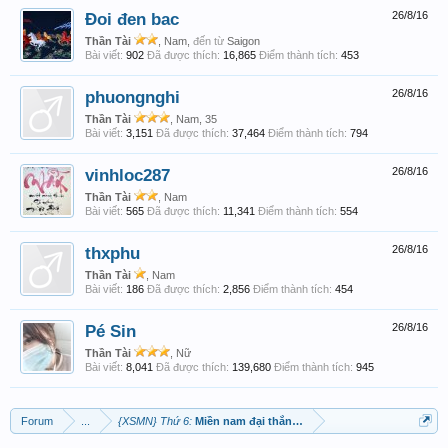
Đoi đen bac
26/8/16
Thần Tài
, Nam,
đến từ
Saigon
Bài viết:
902
Đã được thích:
16,865
Điểm thành tích:
453
phuongnghi
26/8/16
Thần Tài
, Nam, 35
Bài viết:
3,151
Đã được thích:
37,464
Điểm thành tích:
794
vinhloc287
26/8/16
Thần Tài
, Nam
Bài viết:
565
Đã được thích:
11,341
Điểm thành tích:
554
thxphu
26/8/16
Thần Tài
, Nam
Bài viết:
186
Đã được thích:
2,856
Điểm thành tích:
454
Pé Sin
26/8/16
Thần Tài
, Nữ
Bài viết:
8,041
Đã được thích:
139,680
Điểm thành tích:
945
Forum
...
{XSMN} Thứ 6:
Miền nam đại thắng 26/8/2016