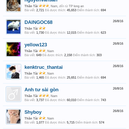
Thần Tài
, Nam,
đến từ
TP long an
Bài viết:
2,721
Đã được thích:
45,653
Điểm thành tích:
694
DAINGOC68
26/8/16
Thần Tài
Bài viết:
1,730
Đã được thích:
12,015
Điểm thành tích:
623
yellow123
26/8/16
Thần Tài
, Nam
Bài viết:
649
Đã được thích:
2,158
Điểm thành tích:
303
kenktruc_thantai
26/8/16
Thần Tài
, Nam
Bài viết:
1,465
Đã được thích:
25,651
Điểm thành tích:
694
Anh tư sài gòn
26/8/16
Thần Tài
, Nam
Bài viết:
3,737
Đã được thích:
60,010
Điểm thành tích:
743
Shyboy
26/8/16
Thần Tài
, Nam
Bài viết:
1,077
Đã được thích:
5,715
Điểm thành tích:
574