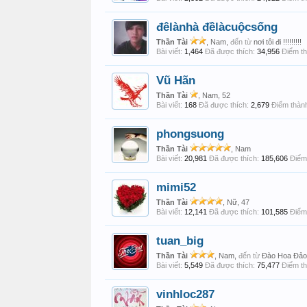
đêlànhà đềlàcuộcsống
Thần Tài
, Nam,
đến từ
nơi tôi đi !!!!!!!!!
Bài viết:
1,464
Đã được thích:
34,956
Điểm th
Vũ Hãn
Thần Tài
, Nam, 52
Bài viết:
168
Đã được thích:
2,679
Điểm thành
phongsuong
Thần Tài
, Nam
Bài viết:
20,981
Đã được thích:
185,606
Điểm 
mimi52
Thần Tài
, Nữ, 47
Bài viết:
12,141
Đã được thích:
101,585
Điểm 
tuan_big
Thần Tài
, Nam,
đến từ
Đào Hoa Đảo
Bài viết:
5,549
Đã được thích:
75,477
Điểm th
vinhloc287