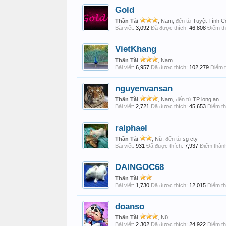
Gold
Thần Tài
, Nam,
đến từ
Tuyệt Tình C
Bài viết:
3,092
Đã được thích:
46,808
Điểm th
VietKhang
Thần Tài
, Nam
Bài viết:
6,957
Đã được thích:
102,279
Điểm t
nguyenvansan
Thần Tài
, Nam,
đến từ
TP long an
Bài viết:
2,721
Đã được thích:
45,653
Điểm th
ralphael
Thần Tài
, Nữ,
đến từ
sg cty
Bài viết:
931
Đã được thích:
7,937
Điểm thành
DAINGOC68
Thần Tài
Bài viết:
1,730
Đã được thích:
12,015
Điểm th
doanso
Thần Tài
, Nữ
Bài viết:
2,302
Đã được thích:
24,922
Điểm th