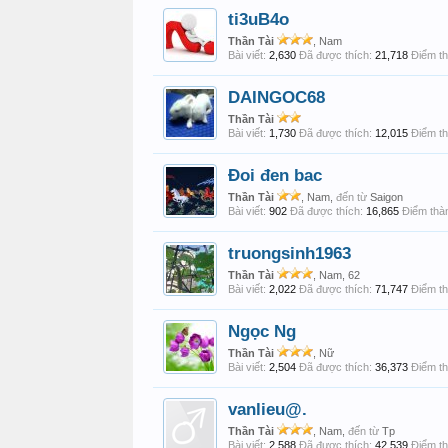
ti3uB4o
Thần Tài
, Nam
Bài viết:
2,630
Đã được thích:
21,718
Điểm th
DAINGOC68
Thần Tài
Bài viết:
1,730
Đã được thích:
12,015
Điểm th
Đoi đen bac
Thần Tài
, Nam,
đến từ
Saigon
Bài viết:
902
Đã được thích:
16,865
Điểm thàn
truongsinh1963
Thần Tài
, Nam, 62
Bài viết:
2,022
Đã được thích:
71,747
Điểm th
Ngọc Ng
Thần Tài
, Nữ
Bài viết:
2,504
Đã được thích:
36,373
Điểm th
vanlieu@.
Thần Tài
, Nam,
đến từ
Tp
Bài viết:
2,588
Đã được thích:
42,539
Điểm th