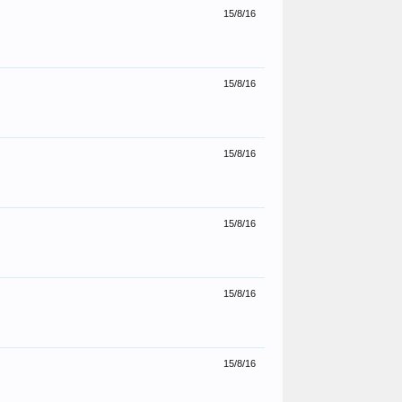
15/8/16
15/8/16
15/8/16
15/8/16
15/8/16
15/8/16