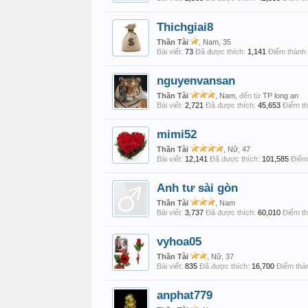
Thichgiai8
Thần Tài
, Nam, 35
Bài viết:
73
Đã được thích:
1,141
Điểm thành 
nguyenvansan
Thần Tài
, Nam,
đến từ
TP long an
Bài viết:
2,721
Đã được thích:
45,653
Điểm th
mimi52
Thần Tài
, Nữ, 47
Bài viết:
12,141
Đã được thích:
101,585
Điểm 
Anh tư sài gòn
Thần Tài
, Nam
Bài viết:
3,737
Đã được thích:
60,010
Điểm th
vyhoa05
Thần Tài
, Nữ, 37
Bài viết:
835
Đã được thích:
16,700
Điểm thàn
anphat779