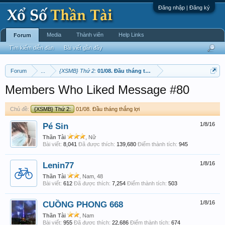
Đăng nhập | Đăng ký
Media
Thành viên
Help Links
Forum
Tìm kiếm diễn đàn
Bài viết gần đây
Forum
...
{XSMB} Thứ 2:
01/08. Đầu tháng thắng lợi
Members Who Liked Message #80
Chủ đề:
{XSMB} Thứ 2:
01/08. Đầu tháng thắng lợi
Pé Sin
1/8/16
Thần Tài
, Nữ
Bài viết:
8,041
Đã được thích:
139,680
Điểm thành tích:
945
Lenin77
1/8/16
Thần Tài
, Nam, 48
Bài viết:
612
Đã được thích:
7,254
Điểm thành tích:
503
CUỒNG PHONG 668
1/8/16
Thần Tài
, Nam
Bài viết:
955
Đã được thích:
22,686
Điểm thành tích:
674