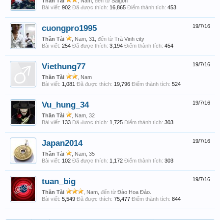
Thần Tài
, Nam,
đến từ
Saigon
Bài viết:
902
Đã được thích:
16,865
Điểm thành tích:
453
cuongpro1995
19/7/16
Thần Tài
, Nam, 31,
đến từ
Trà Vinh city
Bài viết:
254
Đã được thích:
3,194
Điểm thành tích:
454
Viethung77
19/7/16
Thần Tài
, Nam
Bài viết:
1,081
Đã được thích:
19,796
Điểm thành tích:
524
Vu_hung_34
19/7/16
Thần Tài
, Nam, 32
Bài viết:
133
Đã được thích:
1,725
Điểm thành tích:
303
Japan2014
19/7/16
Thần Tài
, Nam, 35
Bài viết:
102
Đã được thích:
1,172
Điểm thành tích:
303
tuan_big
19/7/16
Thần Tài
, Nam,
đến từ
Đào Hoa Đảo.
Bài viết:
5,549
Đã được thích:
75,477
Điểm thành tích:
844