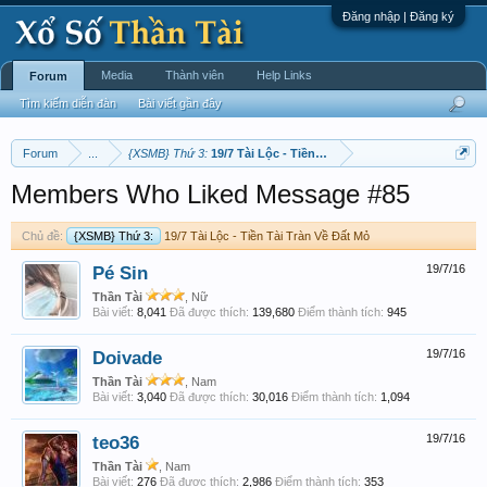
Đăng nhập | Đăng ký
Media
Thành viên
Help Links
Forum
Tìm kiếm diễn đàn
Bài viết gần đây
Forum
...
{XSMB} Thứ 3:
19/7 Tài Lộc - Tiền Tài Tràn Về Đất Mỏ
Members Who Liked Message #85
Chủ đề:
{XSMB} Thứ 3:
19/7 Tài Lộc - Tiền Tài Tràn Về Đất Mỏ
Pé Sin
19/7/16
Thần Tài
, Nữ
Bài viết:
8,041
Đã được thích:
139,680
Điểm thành tích:
945
Doivade
19/7/16
Thần Tài
, Nam
Bài viết:
3,040
Đã được thích:
30,016
Điểm thành tích:
1,094
teo36
19/7/16
Thần Tài
, Nam
Bài viết:
276
Đã được thích:
2,986
Điểm thành tích:
353