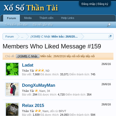
Đăng nhập | Đăng ký
Media
Thành viên
Help Links
Forum
Tìm kiếm diễn đàn
Bài viết gần đây
Forum
...
{XSMB} C Nhật:
Miền bắc: 26/6/2016 tiếp nối nối tiếp tiếp nối
Members Who Liked Message #159
Chủ đề:
{XSMB} C Nhật:
Miền bắc: 26/6/2016 tiếp nối nối tiếp tiếp nối
Ladat
26/6/16
Thần Tài
, Nữ
Bài viết:
7,668
Đã được thích:
33,071
Điểm thành tích:
745
DongXuMayMan
26/6/16
Thần Tài
, Nam, 34
Bài viết:
294
Đã được thích:
4,720
Điểm thành tích:
354
Relax 2015
26/6/16
Thần Tài
, Nam,
đến từ
BRVT
Bài viết:
1,839
Đã được thích:
24,093
Điểm thành tích:
594