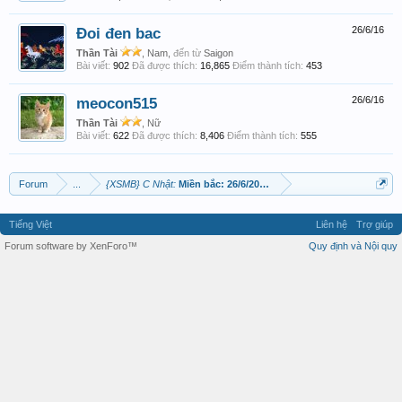
Đoi đen bac
26/6/16
Thần Tài
, Nam,
đến từ
Saigon
Bài viết:
902
Đã được thích:
16,865
Điểm thành tích:
453
meocon515
26/6/16
Thần Tài
, Nữ
Bài viết:
622
Đã được thích:
8,406
Điểm thành tích:
555
Forum
...
{XSMB} C Nhật:
Miền bắc: 26/6/2016 tiếp nối nối tiếp tiếp nối
Tiếng Việt
Liên hệ
Trợ giúp
Forum software by XenForo™
Quy định và Nội quy