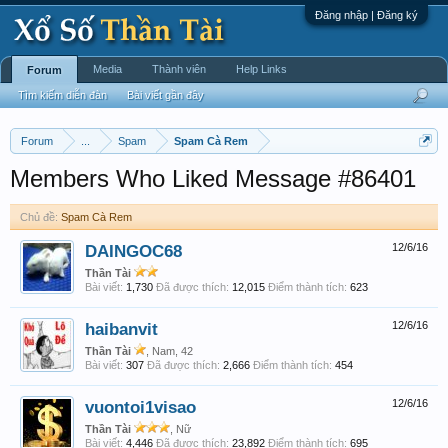
Đăng nhập | Đăng ký
Media
Thành viên
Help Links
Forum
Tìm kiếm diễn đàn
Bài viết gần đây
Forum
...
Spam
Spam Cà Rem
Members Who Liked Message #86401
Chủ đề:
Spam Cà Rem
DAINGOC68
12/6/16
Thần Tài
Bài viết:
1,730
Đã được thích:
12,015
Điểm thành tích:
623
haibanvit
12/6/16
Thần Tài
, Nam, 42
Bài viết:
307
Đã được thích:
2,666
Điểm thành tích:
454
vuontoi1visao
12/6/16
Thần Tài
, Nữ
Bài viết:
4,446
Đã được thích:
23,892
Điểm thành tích:
695