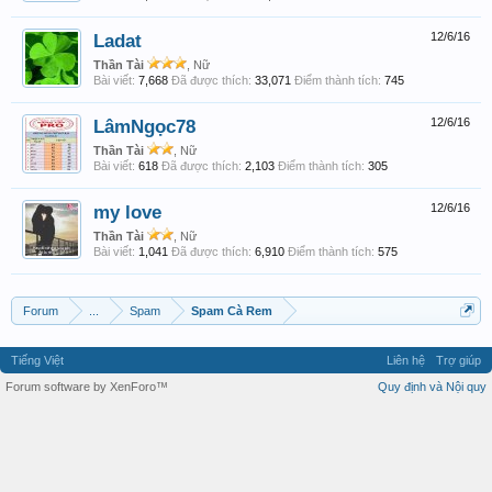
Ladat
12/6/16
Thần Tài
, Nữ
Bài viết:
7,668
Đã được thích:
33,071
Điểm thành tích:
745
LâmNgọc78
12/6/16
Thần Tài
, Nữ
Bài viết:
618
Đã được thích:
2,103
Điểm thành tích:
305
my love
12/6/16
Thần Tài
, Nữ
Bài viết:
1,041
Đã được thích:
6,910
Điểm thành tích:
575
Forum
...
Spam
Spam Cà Rem
Tiếng Việt
Liên hệ
Trợ giúp
Forum software by XenForo™
Quy định và Nội quy