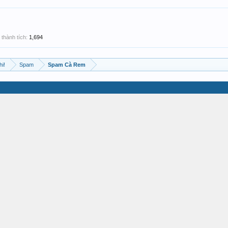
thành tích:
1,694
hi!
Spam
Spam Cà Rem