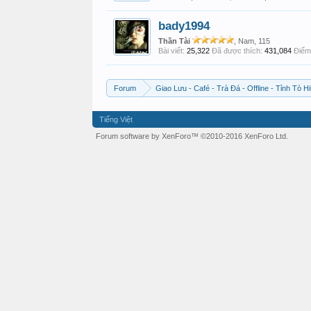
bady1994
Thần Tài
, Nam, 115
Bài viết:
25,322
Đã được thích:
431,084
Điểm 
Forum
Giao Lưu - Café - Trà Đá - Offline - Tỉnh Tò Hi
Tiếng Việt
Forum software by XenForo™
©2010-2016 XenForo Ltd.