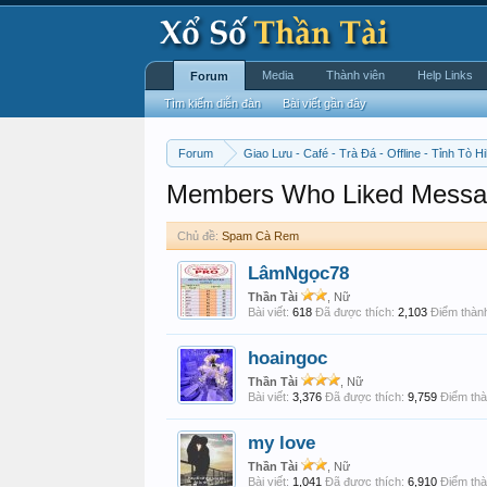
Media
Thành viên
Help Links
Forum
Tìm kiếm diễn đàn
Bài viết gần đây
Forum
Giao Lưu - Café - Trà Đá - Offline - Tỉnh Tò Hi
Members Who Liked Messa
Chủ đề:
Spam Cà Rem
LâmNgọc78
Thần Tài
, Nữ
Bài viết:
618
Đã được thích:
2,103
Điểm thành
hoaingoc
Thần Tài
, Nữ
Bài viết:
3,376
Đã được thích:
9,759
Điểm thà
my love
Thần Tài
, Nữ
Bài viết:
1,041
Đã được thích:
6,910
Điểm thà