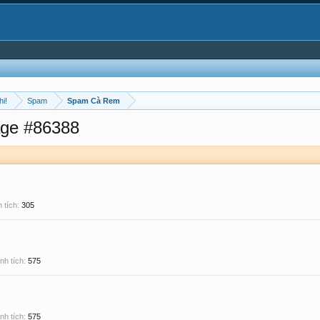
hi!
Spam
Spam Cà Rem
ge #86388
 tích:
305
nh tích:
575
nh tích:
575