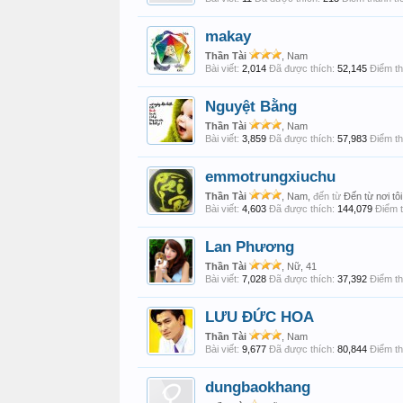
makay
Thần Tài
, Nam
Bài viết:
2,014
Đã được thích:
52,145
Điểm th
Nguyệt Bằng
Thần Tài
, Nam
Bài viết:
3,859
Đã được thích:
57,983
Điểm th
emmotrungxiuchu
Thần Tài
, Nam,
đến từ
Đến từ nơi tôi
Bài viết:
4,603
Đã được thích:
144,079
Điểm t
Lan Phương
Thần Tài
, Nữ, 41
Bài viết:
7,028
Đã được thích:
37,392
Điểm th
LƯU ĐỨC HOA
Thần Tài
, Nam
Bài viết:
9,677
Đã được thích:
80,844
Điểm th
dungbaokhang