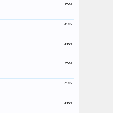
3/5/16
3/5/16
2/5/16
2/5/16
2/5/16
2/5/16