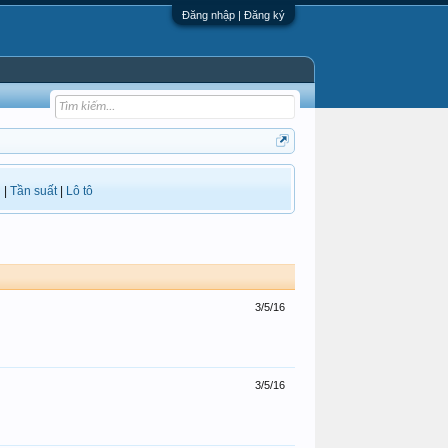
Đăng nhập | Đăng ký
i
|
Tần suất
|
Lô tô
3/5/16
3/5/16