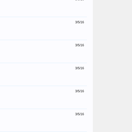
3/5/16
3/5/16
3/5/16
3/5/16
3/5/16