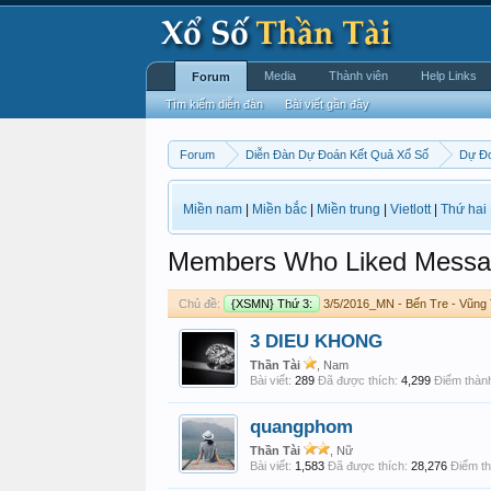
Media
Thành viên
Help Links
Forum
Tìm kiếm diễn đàn
Bài viết gần đây
Forum
Diễn Đàn Dự Đoán Kết Quả Xổ Số
Dự Đ
Miền nam
|
Miền bắc
|
Miền trung
|
Vietlott
|
Thứ hai
Members Who Liked Messa
Chủ đề:
{XSMN} Thứ 3:
3/5/2016_MN - Bến Tre - Vũng
3 DIEU KHONG
Thần Tài
, Nam
Bài viết:
289
Đã được thích:
4,299
Điểm thành
quangphom
Thần Tài
, Nữ
Bài viết:
1,583
Đã được thích:
28,276
Điểm th