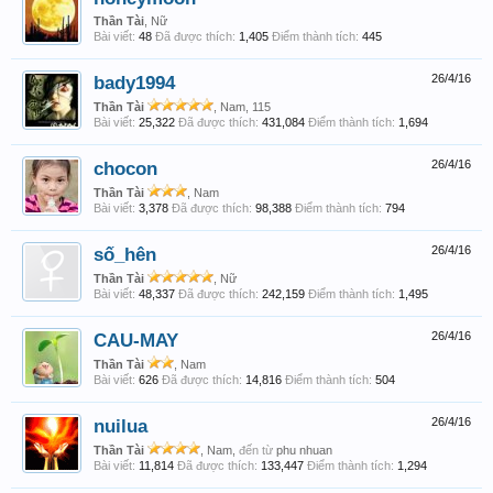
Thần Tài
, Nữ
Bài viết:
48
Đã được thích:
1,405
Điểm thành tích:
445
bady1994
26/4/16
Thần Tài
, Nam, 115
Bài viết:
25,322
Đã được thích:
431,084
Điểm thành tích:
1,694
chocon
26/4/16
Thần Tài
, Nam
Bài viết:
3,378
Đã được thích:
98,388
Điểm thành tích:
794
số_hên
26/4/16
Thần Tài
, Nữ
Bài viết:
48,337
Đã được thích:
242,159
Điểm thành tích:
1,495
CAU-MAY
26/4/16
Thần Tài
, Nam
Bài viết:
626
Đã được thích:
14,816
Điểm thành tích:
504
nuilua
26/4/16
Thần Tài
, Nam,
đến từ
phu nhuan
Bài viết:
11,814
Đã được thích:
133,447
Điểm thành tích:
1,294