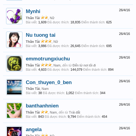
Mynhi
26/4/16
Thần Tài
, Nữ
Bài viết:
1,609
Đã được thích:
18,835
Điểm thành tích:
625
Nu tuong tai
26/4/16
Thần Tài
, Nữ
Bài viết:
3,886
Đã được thích:
26,645
Điểm thành tích:
695
emmotrungxiuchu
26/4/16
Thần Tài
, Nam,
đến từ
Đến từ nơi tôi đi
Bài viết:
4,603
Đã được thích:
144,079
Điểm thành tích:
894
Con_thuyen_0_ben
26/4/16
Thần Tài
, Nam
Bài viết:
38
Đã được thích:
1,052
Điểm thành tích:
344
banthanhnien
26/4/16
Thần Tài
, Nam,
đến từ
Trái đất
Bài viết:
843
Đã được thích:
9,794
Điểm thành tích:
454
angela
26/4/16