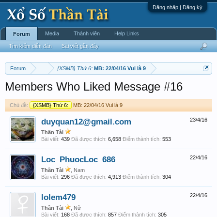
Đăng nhập | Đăng ký
Media
Thành viên
Help Links
Forum
Tìm kiếm diễn đàn
Bài viết gần đây
Forum
...
{XSMB} Thứ 6:
MB: 22/04/16 Vui là 9
Members Who Liked Message #16
Chủ đề:
{XSMB} Thứ 6:
MB: 22/04/16 Vui là 9
duyquan12@gmail.com
23/4/16
Thần Tài
Bài viết:
439
Đã được thích:
6,658
Điểm thành tích:
553
Loc_PhuocLoc_686
22/4/16
Thần Tài
, Nam
Bài viết:
296
Đã được thích:
4,913
Điểm thành tích:
304
lolem479
22/4/16
Thần Tài
, Nữ
Bài viết:
168
Đã được thích:
857
Điểm thành tích:
305