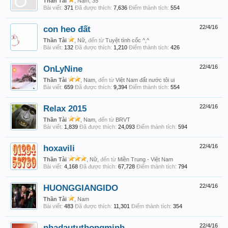
Thần Tài
, Nam, 35
Bài viết:
371
Đã được thích:
7,636
Điểm thành tích:
554
con heo đất
22/4/16
Thần Tài
, Nữ,
đến từ
Tuyệt tình cốc ^,^
Bài viết:
132
Đã được thích:
1,210
Điểm thành tích:
426
OnLyNine
22/4/16
Thần Tài
, Nam,
đến từ
Việt Nam đất nước tôi ui
Bài viết:
659
Đã được thích:
9,394
Điểm thành tích:
554
Relax 2015
22/4/16
Thần Tài
, Nam,
đến từ
BRVT
Bài viết:
1,839
Đã được thích:
24,093
Điểm thành tích:
594
hoxavili
22/4/16
Thần Tài
, Nữ,
đến từ
Miền Trung - Việt Nam
Bài viết:
4,168
Đã được thích:
67,728
Điểm thành tích:
794
HUONGGIANGIDO
22/4/16
Thần Tài
, Nam
Bài viết:
483
Đã được thích:
11,301
Điểm thành tích:
354
nhadaututhongminh
22/4/16