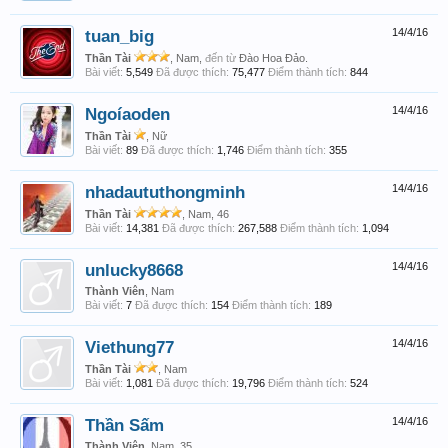
tuan_big
14/4/16
Thần Tài
, Nam,
đến từ
Đào Hoa Đảo.
Bài viết:
5,549
Đã được thích:
75,477
Điểm thành tích:
844
Ngoíaoden
14/4/16
Thần Tài
, Nữ
Bài viết:
89
Đã được thích:
1,746
Điểm thành tích:
355
nhadaututhongminh
14/4/16
Thần Tài
, Nam, 46
Bài viết:
14,381
Đã được thích:
267,588
Điểm thành tích:
1,094
unlucky8668
14/4/16
Thành Viên
, Nam
Bài viết:
7
Đã được thích:
154
Điểm thành tích:
189
Viethung77
14/4/16
Thần Tài
, Nam
Bài viết:
1,081
Đã được thích:
19,796
Điểm thành tích:
524
Thần Sấm
14/4/16
Thành Viên
, Nam, 35