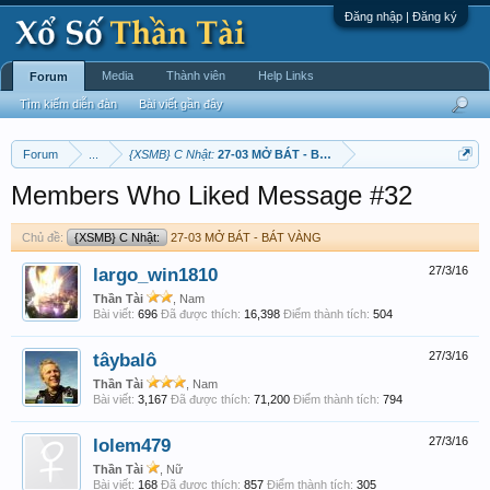
Đăng nhập | Đăng ký
Media
Thành viên
Help Links
Forum
Tìm kiếm diễn đàn
Bài viết gần đây
Forum
...
{XSMB} C Nhật:
27-03 MỞ BÁT - BÁT VÀNG
Members Who Liked Message #32
Chủ đề:
{XSMB} C Nhật:
27-03 MỞ BÁT - BÁT VÀNG
largo_win1810
27/3/16
Thần Tài
, Nam
Bài viết:
696
Đã được thích:
16,398
Điểm thành tích:
504
tâybalô
27/3/16
Thần Tài
, Nam
Bài viết:
3,167
Đã được thích:
71,200
Điểm thành tích:
794
lolem479
27/3/16
Thần Tài
, Nữ
Bài viết:
168
Đã được thích:
857
Điểm thành tích:
305