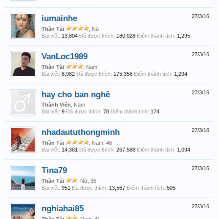
iumainhe
27/3/16
Thần Tài
, Nữ
Bài viết:
13,804
Đã được thích:
180,028
Điểm thành tích:
1,295
VanLoc1989
27/3/16
Thần Tài
, Nam
Bài viết:
8,982
Đã được thích:
175,356
Điểm thành tích:
1,294
hay cho ban nghê
27/3/16
Thành Viên
, Nam
Bài viết:
9
Đã được thích:
78
Điểm thành tích:
174
nhadaututhongminh
27/3/16
Thần Tài
, Nam, 46
Bài viết:
14,381
Đã được thích:
267,588
Điểm thành tích:
1,094
Tina79
27/3/16
Thần Tài
, Nữ, 35
Bài viết:
951
Đã được thích:
13,567
Điểm thành tích:
505
nghiahai85
27/3/16