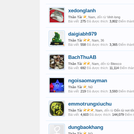
xedonglanh
Thần Tài
, Nam,
đến từ
Vinh long
Bài viết:
275
Đã được thích:
3,802
Điểm thành
daigiabh979
Thần Tài
, Nam, 36
Bài viết:
558
Đã được thích:
3,365
Điểm thành
BachThuAB
Thần Tài
, Nam,
đến từ
Bitexco
Bài viết:
692
Đã được thích:
11,114
Điểm thàn
ngoisaomayman
Thần Tài
, Nữ
Bài viết:
219
Đã được thích:
3,593
Điểm thành
emmotrungxiuchu
Thần Tài
, Nam,
đến từ
Đến từ nơi tôi
Bài viết:
4,603
Đã được thích:
144,079
Điểm t
dungbaokhang
Thần Tài
, Nữ