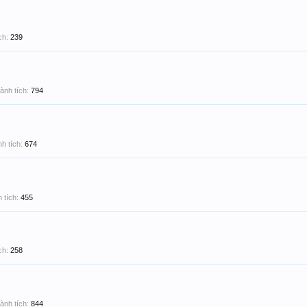
ch:
239
ành tích:
794
h tích:
674
 tích:
455
ch:
258
ành tích:
844