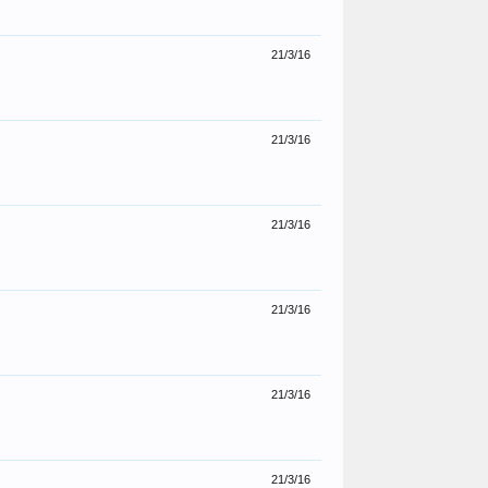
21/3/16
21/3/16
21/3/16
21/3/16
21/3/16
21/3/16