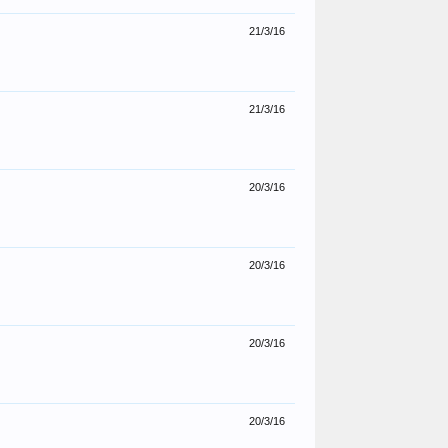
21/3/16
21/3/16
20/3/16
20/3/16
20/3/16
20/3/16