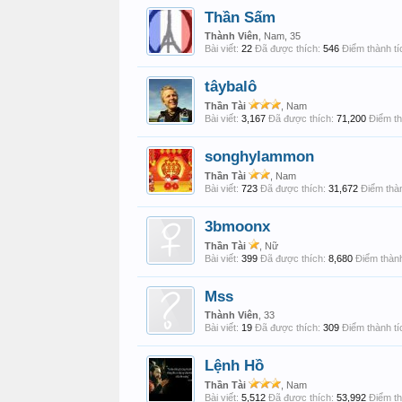
Thần Sấm
Thành Viên
, Nam, 35
Bài viết:
22
Đã được thích:
546
Điểm thành tí
tâybalô
Thần Tài
, Nam
Bài viết:
3,167
Đã được thích:
71,200
Điểm th
songhylammon
Thần Tài
, Nam
Bài viết:
723
Đã được thích:
31,672
Điểm thàn
3bmoonx
Thần Tài
, Nữ
Bài viết:
399
Đã được thích:
8,680
Điểm thành
Mss
Thành Viên
, 33
Bài viết:
19
Đã được thích:
309
Điểm thành tí
Lệnh Hồ
Thần Tài
, Nam
Bài viết:
5,512
Đã được thích:
53,992
Điểm th