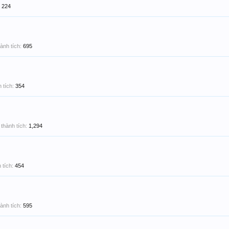
224
ành tích:
695
 tích:
354
thành tích:
1,294
 tích:
454
ành tích:
595