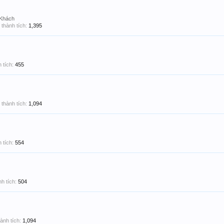
 Khách
thành tích:
1,395
 tích:
455
thành tích:
1,094
 tích:
554
h tích:
504
ành tích:
1,094