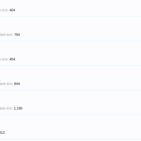
 tích:
404
ành tích:
794
 tích:
454
.
ành tích:
844
ành tích:
1,195
312