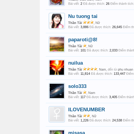
Bài viết:
2
Đã được thích:
26
Điểm thành tích:
Nu tuong tai
Thần Tài
, Nữ
Bài viết:
3,886
Đã được thích:
26,645
Điểm th
paparoti@8!
Thần Tài
, Nữ
Bài viết:
101
Đã được thích:
2,033
Điểm thành
nuilua
Thần Tài
, Nam,
đến từ
phu nhuan
Bài viết:
11,814
Đã được thích:
133,447
Điểm 
solo333
Thần Tài
, Nam
Bài viết:
117
Đã được thích:
3,405
Điểm thành
ILOVENUMBER
Thần Tài
, Nữ
Bài viết:
1,226
Đã được thích:
24,538
Điểm th
misasa