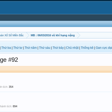
án Xổ Số Miền Bắc
MB : 06/03/2016 vũ khí hạng nặng
|
Thứ ba
|
Thứ tư
|
Thứ năm
|
Thứ sáu
|
Thứ bảy
|
Chủ nhật
|
Thống kê
|
Gan cực đạ
ge #92
h tích:
354
hành tích:
894