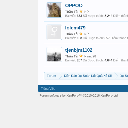
OPPOO
Thần Tài
, Nữ
Bài viết:
373
Đã được thích:
3,244
Điểm thành
lolem479
Thần Tài
, Nữ
Bài viết:
168
Đã được thích:
857
Điểm thành t
tjenbjm1102
Thần Tài
, Nam, 28
Bài viết:
267
Đã được thích:
4,644
Điểm thành
Forum
Diễn Đàn Dự Đoán Kết Quả Xổ Số
Dự Đo
Tiếng Việt
Forum software by XenForo™
©2010-2016 XenForo Ltd.