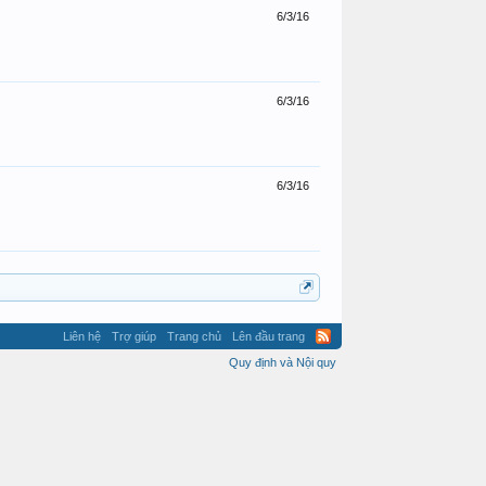
6/3/16
6/3/16
6/3/16
Liên hệ
Trợ giúp
Trang chủ
Lên đầu trang
Quy định và Nội quy