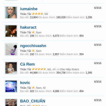
iumainhe
6/3/16
Thần Tài
, Nữ
Bài viết:
13,804
Đã được thích:
180,028
Điểm thành tích:
1,295
hakuract
6/3/16
Thần Tài
, Nam
Bài viết:
199
Đã được thích:
4,073
Điểm thành tích:
454
ngocchivashn
6/3/16
Thần Tài
, Nam
Bài viết:
192
Đã được thích:
2,857
Điểm thành tích:
354
Cà Rem
6/3/16
Thần Tài
, Nữ,
đến từ
Đảo Hiệp Khách
Bài viết:
44,968
Đã được thích:
354,736
Điểm thành tích:
1,395
kovic
6/3/16
Thần Tài
, Nam, 42
Bài viết:
322
Đã được thích:
4,086
Điểm thành tích:
454
BAO_CHUẨN
6/3/16