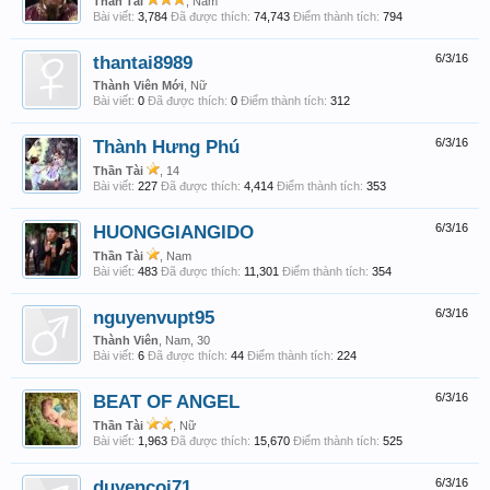
Thần Tài
, Nam
Bài viết:
3,784
Đã được thích:
74,743
Điểm thành tích:
794
thantai8989
6/3/16
Thành Viên Mới
, Nữ
Bài viết:
0
Đã được thích:
0
Điểm thành tích:
312
Thành Hưng Phú
6/3/16
Thần Tài
, 14
Bài viết:
227
Đã được thích:
4,414
Điểm thành tích:
353
HUONGGIANGIDO
6/3/16
Thần Tài
, Nam
Bài viết:
483
Đã được thích:
11,301
Điểm thành tích:
354
nguyenvupt95
6/3/16
Thành Viên
, Nam, 30
Bài viết:
6
Đã được thích:
44
Điểm thành tích:
224
BEAT OF ANGEL
6/3/16
Thần Tài
, Nữ
Bài viết:
1,963
Đã được thích:
15,670
Điểm thành tích:
525
duyencoi71
6/3/16