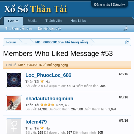
Đăng nhập | Đăng ký
Media
Thành viên
Help Links
Forum
Tìm kiếm diễn đàn
Bài viết gần đây
Forum
...
MB : 06/03/2016 vũ khí hạng nặng
Members Who Liked Message #53
Chủ đề:
MB : 06/03/2016 vũ khí hạng nặng
Loc_PhuocLoc_686
6/3/16
Thần Tài
, Nam
Bài viết:
296
Đã được thích:
4,913
Điểm thành tích:
304
nhadaututhongminh
6/3/16
Thần Tài
, Nam, 46
Bài viết:
14,381
Đã được thích:
267,588
Điểm thành tích:
1,094
lolem479
6/3/16
Thần Tài
, Nữ
Bài viết:
168
Đã được thích:
857
Điểm thành tích:
305