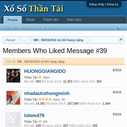
Đăng nhập | Đăng ký
Media
Thành viên
Help Links
Forum
Tìm kiếm diễn đàn
Bài viết gần đây
Forum
...
MB : 06/03/2016 vũ khí hạng nặng
Members Who Liked Message #39
Chủ đề:
MB : 06/03/2016 vũ khí hạng nặng
HUONGGIANGIDO
6/3/16
Thần Tài
, Nam
Bài viết:
483
Đã được thích:
11,301
Điểm thành tích:
354
nhadaututhongminh
6/3/16
Thần Tài
, Nam, 46
Bài viết:
14,381
Đã được thích:
267,588
Điểm thành tích:
1,094
lolem479
6/3/16
Thần Tài
, Nữ
Bài viết:
168
Đã được thích:
857
Điểm thành tích:
305