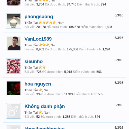
Thần Tài
, Nam
Bài viết:
3,784
Đã được thích:
74,743
Điểm thành tích:
794
phongsuong
6/3/16
Thần Tài
, Nam
Bài viết:
20,970
Đã được thích:
185,570
Điểm thành tích:
1,398
VanLoc1989
6/3/16
Thần Tài
, Nam
Bài viết:
8,982
Đã được thích:
175,356
Điểm thành tích:
1,294
sieunho
6/3/16
Thần Tài
Bài viết:
723
Đã được thích:
5,018
Điểm thành tích:
503
hoa nguyen
6/3/16
Thần Tài
, Nữ
Bài viết:
339
Đã được thích:
11,924
Điểm thành tích:
505
Không danh phận
5/3/16
Thần Tài
, Nam
Bài viết:
52
Đã được thích:
1,385
Điểm thành tích:
344
khoailangkhoaiso
5/3/16