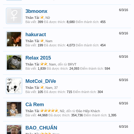
3bmoonx
6/3/16
Thần Tài
, Nữ
Bài viết:
399
Đã được thích:
8,680
Điểm thành tích:
455
hakuract
6/3/16
Thần Tài
, Nam
Bài viết:
199
Đã được thích:
4,073
Điểm thành tích:
454
Relax 2015
6/3/16
Thần Tài
, Nam,
đến từ
BRVT
Bài viết:
1,839
Đã được thích:
24,093
Điểm thành tích:
594
MotCoi_DiVe
6/3/16
Thần Tài
, Nam, 37
Bài viết:
105
Đã được thích:
715
Điểm thành tích:
304
Cà Rem
6/3/16
Thần Tài
, Nữ,
đến từ
Đảo Hiệp Khách
Bài viết:
44,968
Đã được thích:
354,736
Điểm thành tích:
1,395
BAO_CHUẨN
6/3/16