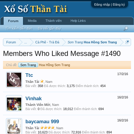
Đăng nhập | Đăng ký
Media
Thành viên
Help Links
Forum
Tìm kiếm diễn đàn
Bài viết gần đây
Forum
...
Cà Phê - Trà Đá
Sơn Trang
Hoa Hồng Sơn Trang
Members Who Liked Message #1490
Chủ đề:
Sơn Trang
Hoa Hồng Sơn Trang
Ttc
17/2/16
Thần Tài
, Nam
Bài viết:
358
Đã được thích:
3,175
Điểm thành tích:
454
Vinhak
16/2/16
Thành Viên Mới
, Nam
Bài viết:
0
Đã được thích:
18,012
Điểm thành tích:
694
baycamau 999
16/2/16
Thần Tài
, Nam
Bài viết:
10,623
Đã được thích:
72,916
Điểm thành tích:
894