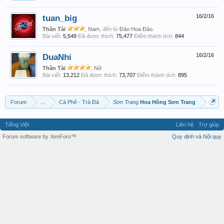
tuan_big
16/2/16
Thần Tài
, Nam,
đến từ
Đào Hoa Đảo.
Bài viết:
5,549
Đã được thích:
75,477
Điểm thành tích:
844
DuaNhi
16/2/16
Thần Tài
, Nữ
Bài viết:
13,212
Đã được thích:
73,707
Điểm thành tích:
895
Forum
...
Cà Phê - Trà Đá
Sơn Trang
Hoa Hồng Sơn Trang
Tiếng Việt
Liên hệ
Trợ giúp
Forum software by XenForo™
Quy định và Nội quy