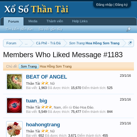
Đăng nhập | Đăng ký
Media
Thành viên
Help Links
Forum
Tìm kiếm diễn đàn
Bài viết gần đây
Forum
...
Cà Phê - Trà Đá
Sơn Trang
Hoa Hồng Sơn Trang
Members Who Liked Message #1183
Chủ đề:
Sơn Trang
Hoa Hồng Sơn Trang
BEAT OF ANGEL
23/1/16
Thần Tài
, Nữ
Bài viết:
1,963
Đã được thích:
15,670
Điểm thành tích:
525
tuan_big
23/1/16
Thần Tài
, Nam,
đến từ
Đào Hoa Đảo.
Bài viết:
5,549
Đã được thích:
75,477
Điểm thành tích:
844
hoahongtrang
23/1/16
Thần Tài
, Nữ
Bài viết:
652
Đã được thích:
3,671
Điểm thành tích:
455