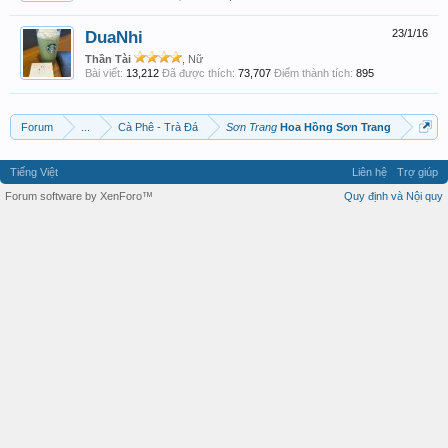
DuaNhi
23/1/16
Thần Tài
, Nữ
Bài viết:
13,212
Đã được thích:
73,707
Điểm thành tích:
895
Forum
...
Cà Phê - Trà Đá
Sơn Trang
Hoa Hồng Sơn Trang
Tiếng Việt
Liên hệ
Trợ giúp
Forum software by XenForo™
Quy định và Nội quy