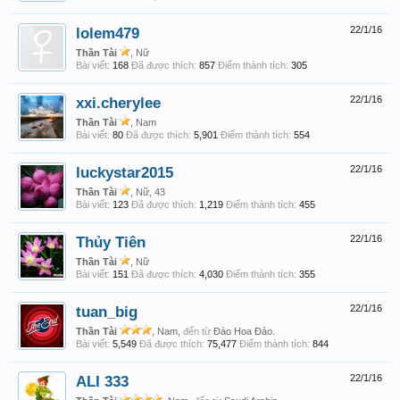
lolem479
22/1/16
Thần Tài
, Nữ
Bài viết:
168
Đã được thích:
857
Điểm thành tích:
305
xxi.cherylee
22/1/16
Thần Tài
, Nam
Bài viết:
80
Đã được thích:
5,901
Điểm thành tích:
554
luckystar2015
22/1/16
Thần Tài
, Nữ, 43
Bài viết:
123
Đã được thích:
1,219
Điểm thành tích:
455
Thủy Tiên
22/1/16
Thần Tài
, Nữ
Bài viết:
151
Đã được thích:
4,030
Điểm thành tích:
355
tuan_big
22/1/16
Thần Tài
, Nam,
đến từ
Đào Hoa Đảo.
Bài viết:
5,549
Đã được thích:
75,477
Điểm thành tích:
844
ALI 333
22/1/16