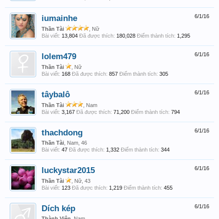
iumainhe
6/1/16
Thần Tài
, Nữ
Bài viết:
13,804
Đã được thích:
180,028
Điểm thành tích:
1,295
lolem479
6/1/16
Thần Tài
, Nữ
Bài viết:
168
Đã được thích:
857
Điểm thành tích:
305
tâybalô
6/1/16
Thần Tài
, Nam
Bài viết:
3,167
Đã được thích:
71,200
Điểm thành tích:
794
thachdong
6/1/16
Thần Tài
, Nam, 46
Bài viết:
47
Đã được thích:
1,332
Điểm thành tích:
344
luckystar2015
6/1/16
Thần Tài
, Nữ, 43
Bài viết:
123
Đã được thích:
1,219
Điểm thành tích:
455
Dích kép
6/1/16
Thành Viên
, Nam