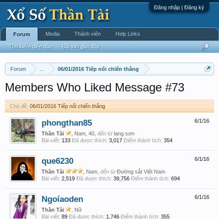
Đăng nhập | Đăng ký
Media
Thành viên
Help Links
Forum
Tìm kiếm diễn đàn
Bài viết gần đây
Forum
...
06/01/2016 Tiếp nối chiến thắng
Members Who Liked Message #73
Chủ đề:
06/01/2016 Tiếp nối chiến thắng
phongthan85
6/1/16
Thần Tài
, Nam, 40,
đến từ
lạng sơn
Bài viết:
133
Đã được thích:
3,017
Điểm thành tích:
354
que6230
6/1/16
Thần Tài
, Nam,
đến từ
Đường sắt Việt Nam
Bài viết:
2,519
Đã được thích:
39,756
Điểm thành tích:
694
Ngoíaoden
6/1/16
Thần Tài
, Nữ
Bài viết:
89
Đã được thích:
1,746
Điểm thành tích:
355