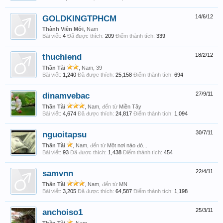
GOLDKINGTPHCM
14/6/12
Thành Viên Mới
, Nam
Bài viết:
4
Đã được thích:
209
Điểm thành tích:
339
thuchiend
18/2/12
Thần Tài
, Nam, 39
Bài viết:
1,240
Đã được thích:
25,158
Điểm thành tích:
694
dinamvebac
27/9/11
Thần Tài
, Nam,
đến từ
Miền Tây
Bài viết:
4,674
Đã được thích:
24,817
Điểm thành tích:
1,094
nguoitapsu
30/7/11
Thần Tài
, Nam,
đến từ
Một nơi nào đó...
Bài viết:
93
Đã được thích:
1,438
Điểm thành tích:
454
samvnn
22/4/11
Thần Tài
, Nam,
đến từ
MN
Bài viết:
3,205
Đã được thích:
64,587
Điểm thành tích:
1,198
anchoiso1
25/3/11