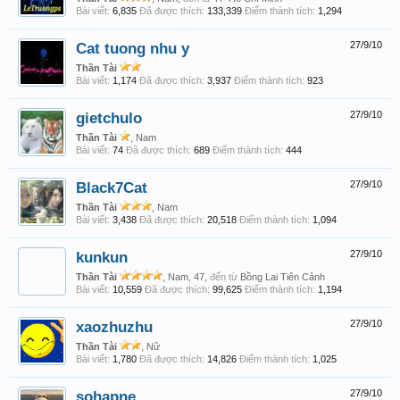
Bài viết:
6,835
Đã được thích:
133,339
Điểm thành tích:
1,294
Cat tuong nhu y
27/9/10
Thần Tài
Bài viết:
1,174
Đã được thích:
3,937
Điểm thành tích:
923
gietchulo
27/9/10
Thần Tài
, Nam
Bài viết:
74
Đã được thích:
689
Điểm thành tích:
444
Black7Cat
27/9/10
Thần Tài
, Nam
Bài viết:
3,438
Đã được thích:
20,518
Điểm thành tích:
1,094
kunkun
27/9/10
Thần Tài
, Nam, 47,
đến từ
Bồng Lai Tiên Cảnh
Bài viết:
10,559
Đã được thích:
99,625
Điểm thành tích:
1,194
xaozhuzhu
27/9/10
Thần Tài
, Nữ
Bài viết:
1,780
Đã được thích:
14,826
Điểm thành tích:
1,025
sohapne
27/9/10