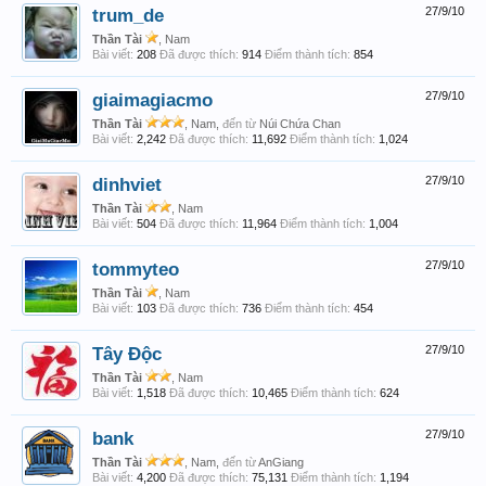
trum_de
27/9/10
Thần Tài
, Nam
Bài viết:
208
Đã được thích:
914
Điểm thành tích:
854
giaimagiacmo
27/9/10
Thần Tài
, Nam,
đến từ
Núi Chứa Chan
Bài viết:
2,242
Đã được thích:
11,692
Điểm thành tích:
1,024
dinhviet
27/9/10
Thần Tài
, Nam
Bài viết:
504
Đã được thích:
11,964
Điểm thành tích:
1,004
tommyteo
27/9/10
Thần Tài
, Nam
Bài viết:
103
Đã được thích:
736
Điểm thành tích:
454
Tây Độc
27/9/10
Thần Tài
, Nam
Bài viết:
1,518
Đã được thích:
10,465
Điểm thành tích:
624
bank
27/9/10
Thần Tài
, Nam,
đến từ
AnGiang
Bài viết:
4,200
Đã được thích:
75,131
Điểm thành tích:
1,194