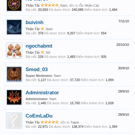
Thần Tài
, Nam,
đến từ
Ốc Nhân Các
Bài viết:
20,583
Đã được thích:
240,085
Điểm thành tích:
1,494
buivinh
7/11/10
Thần Tài
, Nam
Bài viết:
376
Đã được thích:
9,207
Điểm thành tích:
554
ngochabmt
20/10/10
Thần Tài
, Nữ
Bài viết:
226
Đã được thích:
1,483
Điểm thành tích:
505
Smod_03
30/9/10
Super Moderator
, Nam
Bài viết:
1,127
Đã được thích:
37,720
Điểm thành tích:
1,094
Administrator
28/9/10
Administrator
, Nam
Bài viết:
1,445
Đã được thích:
15,700
Điểm thành tích:
1,028
CoEmLaDu
28/9/10
Thần Tài
,
đến từ
Taipei
Bài viết:
22,971
Đã được thích:
138,374
Điểm thành tích:
1,394