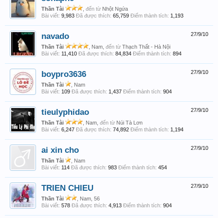
Thần Tài
,
đến từ
Nhột Ngứa
Bài viết:
9,983
Đã được thích:
65,759
Điểm thành tích:
1,193
navado
27/9/10
Thần Tài
, Nam,
đến từ
Thạch Thất - Hà Nội
Bài viết:
11,410
Đã được thích:
84,834
Điểm thành tích:
894
boypro3636
27/9/10
Thần Tài
, Nam
Bài viết:
109
Đã được thích:
1,437
Điểm thành tích:
904
tieulyphidao
27/9/10
Thần Tài
, Nam,
đến từ
Núi Tà Lơn
Bài viết:
6,247
Đã được thích:
74,892
Điểm thành tích:
1,194
ai xin cho
27/9/10
Thần Tài
, Nam
Bài viết:
114
Đã được thích:
983
Điểm thành tích:
454
TRIEN CHIEU
27/9/10
Thần Tài
, Nam, 56
Bài viết:
578
Đã được thích:
4,913
Điểm thành tích:
904