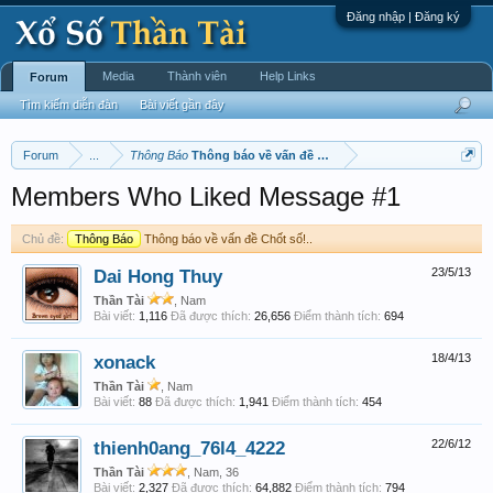
Đăng nhập | Đăng ký
Media
Thành viên
Help Links
Forum
Tìm kiếm diễn đàn
Bài viết gần đây
Forum
...
Thông Báo
Thông báo về vấn đề Chốt số!..
Members Who Liked Message #1
Chủ đề:
Thông Báo
Thông báo về vấn đề Chốt số!..
Dai Hong Thuy
23/5/13
Thần Tài
, Nam
Bài viết:
1,116
Đã được thích:
26,656
Điểm thành tích:
694
xonack
18/4/13
Thần Tài
, Nam
Bài viết:
88
Đã được thích:
1,941
Điểm thành tích:
454
thienh0ang_76l4_4222
22/6/12
Thần Tài
, Nam, 36
Bài viết:
2,327
Đã được thích:
64,882
Điểm thành tích:
794