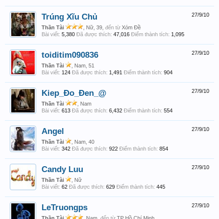
Trúng Xĩu Chủ
27/9/10
Thần Tài
, Nữ, 39,
đến từ
Xóm Đề
Bài viết:
5,380
Đã được thích:
47,016
Điểm thành tích:
1,095
toiditim090836
27/9/10
Thần Tài
, Nam, 51
Bài viết:
124
Đã được thích:
1,491
Điểm thành tích:
904
Kiep_Đo_Đen_@
27/9/10
Thần Tài
, Nam
Bài viết:
613
Đã được thích:
6,432
Điểm thành tích:
554
Angel
27/9/10
Thần Tài
, Nam, 40
Bài viết:
342
Đã được thích:
922
Điểm thành tích:
854
Candy Luu
27/9/10
Thần Tài
, Nữ
Bài viết:
62
Đã được thích:
629
Điểm thành tích:
445
LeTruongps
27/9/10
Thần Tài
, Nam,
đến từ
TP Hồ Chí Minh