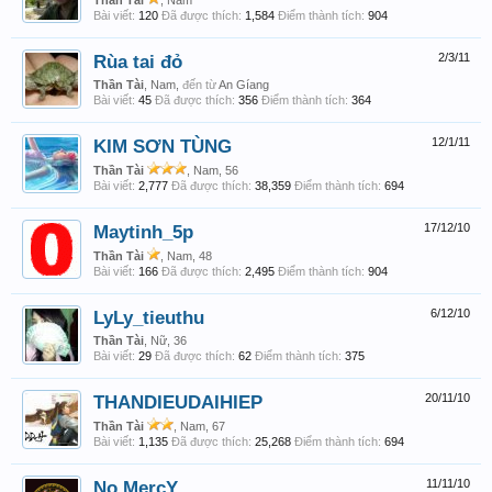
Thần Tài
, Nam
Bài viết:
120
Đã được thích:
1,584
Điểm thành tích:
904
Rùa tai đỏ
2/3/11
Thần Tài
, Nam,
đến từ
An Gíang
Bài viết:
45
Đã được thích:
356
Điểm thành tích:
364
KIM SƠN TÙNG
12/1/11
Thần Tài
, Nam, 56
Bài viết:
2,777
Đã được thích:
38,359
Điểm thành tích:
694
Maytinh_5p
17/12/10
Thần Tài
, Nam, 48
Bài viết:
166
Đã được thích:
2,495
Điểm thành tích:
904
LyLy_tieuthu
6/12/10
Thần Tài
, Nữ, 36
Bài viết:
29
Đã được thích:
62
Điểm thành tích:
375
THANDIEUDAIHIEP
20/11/10
Thần Tài
, Nam, 67
Bài viết:
1,135
Đã được thích:
25,268
Điểm thành tích:
694
No MercY
11/11/10