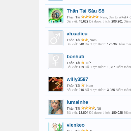
Thần Tài Sáu Số
Thần Tài
, Nam,
đến từ
✭Kết✭ 
Bài viết:
45,629
Đã được thích:
208,201
Điểm 
ahxadieu
Thần Tài
, Nam
Bài viết:
640
Đã được thích:
12,536
Điểm thàn
bonhuti
Thần Tài
, Nữ
Bài viết:
129
Đã được thích:
1,687
Điểm thành
willy3597
Thần Tài
, Nam
Bài viết:
216
Đã được thích:
3,085
Điểm thành
iumainhe
Thần Tài
, Nữ
Bài viết:
13,804
Đã được thích:
180,028
Điểm 
vienkeo