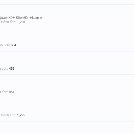
Quả✭ Xổ✭ Số✭Miền✭Nam ✭
thành tích:
1,295
h tích:
604
 tích:
455
 tích:
454
thành tích:
1,295