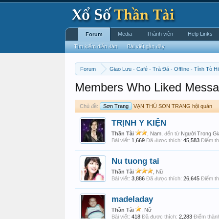
Media
Thành viên
Help Links
Forum
Tìm kiếm diễn đàn
Bài viết gần đây
Forum
Giao Lưu - Café - Trà Đá - Offline - Tỉnh Tò Hi
Members Who Liked Messa
Chủ đề:
Sơn Trang
VẠN THÚ SƠN TRANG hội quán
TRỊNH Y KIỆN
Thần Tài
, Nam,
đến từ
Người Trong Gi
Bài viết:
1,669
Đã được thích:
45,583
Điểm th
Nu tuong tai
Thần Tài
, Nữ
Bài viết:
3,886
Đã được thích:
26,645
Điểm th
madeladay
Thần Tài
, Nữ
Bài viết:
418
Đã được thích:
2,283
Điểm thành