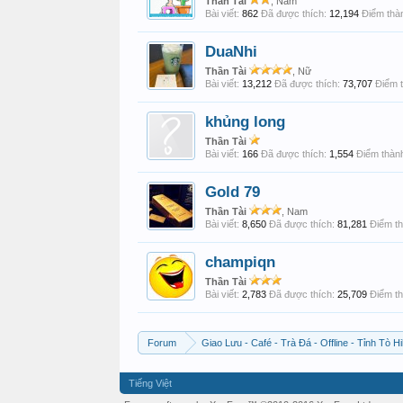
Thần Tài
, Nam
Bài viết:
862
Đã được thích:
12,194
Điểm thàn
DuaNhi
Thần Tài
, Nữ
Bài viết:
13,212
Đã được thích:
73,707
Điểm t
khủng long
Thần Tài
Bài viết:
166
Đã được thích:
1,554
Điểm thành
Gold 79
Thần Tài
, Nam
Bài viết:
8,650
Đã được thích:
81,281
Điểm th
champiqn
Thần Tài
Bài viết:
2,783
Đã được thích:
25,709
Điểm th
Forum
Giao Lưu - Café - Trà Đá - Offline - Tỉnh Tò Hi
Tiếng Việt