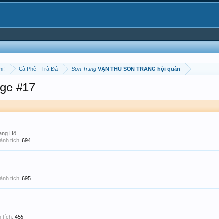
hi!
Cà Phê - Trà Đá
Sơn Trang
VẠN THÚ SƠN TRANG hội quán
ge #17
ang Hồ
ành tích:
694
ành tích:
695
 tích:
455