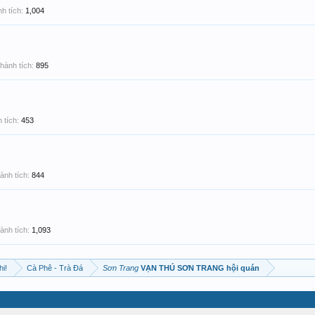
h tích:
1,004
hành tích:
895
 tích:
453
ành tích:
844
ành tích:
1,093
hi!
Cà Phê - Trà Đá
Sơn Trang
VẠN THÚ SƠN TRANG hội quán