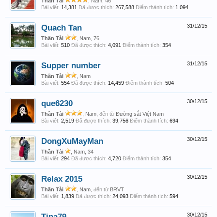
Thần Tài
, Nam, 46
Bài viết:
14,381
Đã được thích:
267,588
Điểm thành tích:
1,094
Quach Tan
31/12/15
Thần Tài
, Nam, 76
Bài viết:
510
Đã được thích:
4,091
Điểm thành tích:
354
Supper number
31/12/15
Thần Tài
, Nam
Bài viết:
554
Đã được thích:
14,459
Điểm thành tích:
504
que6230
30/12/15
Thần Tài
, Nam,
đến từ
Đường sắt Việt Nam
Bài viết:
2,519
Đã được thích:
39,756
Điểm thành tích:
694
DongXuMayMan
30/12/15
Thần Tài
, Nam, 34
Bài viết:
294
Đã được thích:
4,720
Điểm thành tích:
354
Relax 2015
30/12/15
Thần Tài
, Nam,
đến từ
BRVT
Bài viết:
1,839
Đã được thích:
24,093
Điểm thành tích:
594
Tina79
30/12/15