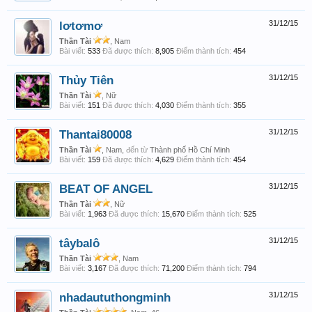
lơtơmơ
31/12/15
Thần Tài
, Nam
Bài viết:
533
Đã được thích:
8,905
Điểm thành tích:
454
Thủy Tiên
31/12/15
Thần Tài
, Nữ
Bài viết:
151
Đã được thích:
4,030
Điểm thành tích:
355
Thantai80008
31/12/15
Thần Tài
, Nam,
đến từ
Thành phố Hồ Chí Minh
Bài viết:
159
Đã được thích:
4,629
Điểm thành tích:
454
BEAT OF ANGEL
31/12/15
Thần Tài
, Nữ
Bài viết:
1,963
Đã được thích:
15,670
Điểm thành tích:
525
tâybalô
31/12/15
Thần Tài
, Nam
Bài viết:
3,167
Đã được thích:
71,200
Điểm thành tích:
794
nhadaututhongminh
31/12/15