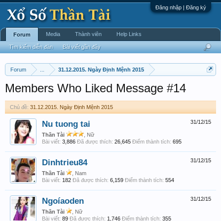
Đăng nhập | Đăng ký
Media
Thành viên
Help Links
Forum
Tìm kiếm diễn đàn
Bài viết gần đây
Forum
...
31.12.2015. Ngày Định Mệnh 2015
Members Who Liked Message #14
Chủ đề:
31.12.2015. Ngày Định Mệnh 2015
Nu tuong tai
31/12/15
Thần Tài
, Nữ
Bài viết:
3,886
Đã được thích:
26,645
Điểm thành tích:
695
Dinhtrieu84
31/12/15
Thần Tài
, Nam
Bài viết:
182
Đã được thích:
6,159
Điểm thành tích:
554
Ngoíaoden
31/12/15
Thần Tài
, Nữ
Bài viết:
89
Đã được thích:
1,746
Điểm thành tích:
355