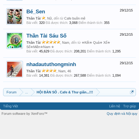
Bé_Sen
29/12/15
Thần Tài
, Nữ,
đến từ
Cafe buôn mê
Bài viết:
320
Đã được thích:
3,068
Điểm thành tích:
355
Thần Tài Sáu Số
29/12/15
Thần Tài
, Nam,
đến từ
✭Kết✭ Quả✭ Xổ✭
Số✭Miền✭Nam ✭
Bài viết:
45,629
Đã được thích:
208,201
Điểm thành tích:
1,295
nhadaututhongminh
29/12/15
Thần Tài
, Nam, 46
Bài viết:
14,381
Đã được thích:
267,588
Điểm thành tích:
1,094
Forum
...
HỘI BÀN SỐ . Cafe & Thư giãn...!!!
Tiếng Việt
Liên hệ
Trợ giúp
Forum software by XenForo™
Quy định và Nội quy