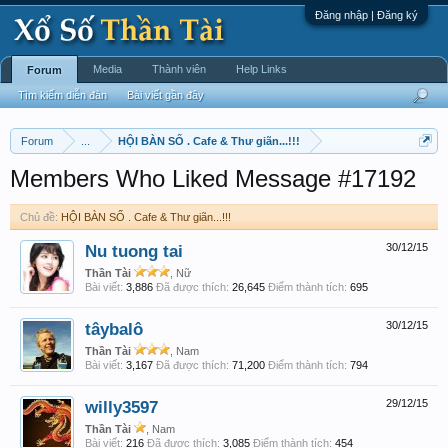
Đăng nhập | Đăng ký
Media
Thành viên
Help Links
Forum
Tìm kiếm diễn đàn
Bài viết gần đây
Forum
...
HỘI BÀN SỐ . Cafe & Thư giãn...!!!
Members Who Liked Message #17192
Chủ đề:
HỘI BÀN SỐ . Cafe & Thư giãn...!!!
Nu tuong tai
30/12/15
Thần Tài
, Nữ
Bài viết:
3,886
Đã được thích:
26,645
Điểm thành tích:
695
tâybalô
30/12/15
Thần Tài
, Nam
Bài viết:
3,167
Đã được thích:
71,200
Điểm thành tích:
794
willy3597
29/12/15
Thần Tài
, Nam
Bài viết:
216
Đã được thích:
3,085
Điểm thành tích:
454